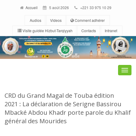
Accueil
5 août 2026
+221 33 975 10 29
Audios
Videos
Comment adhérer
Visite guidée Hizbut-Tarqiyyah
Contacts
Intranet
Toggle
naviga
CRD du Grand Magal de Touba édition
2021 : La déclaration de Serigne Bassirou
Mbacké Abdou Khadr porte parole du Khalif
général des Mourides