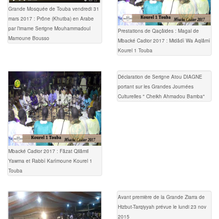
Grande Mosquée de Touba vendredi 31
mars 2017 : Prône (Khutba) en Arabe
par l’imame Serigne Mouhammadoul
Prestations de Qaçâides : Magal de
Mamoune Bousso
Mbacké Cadior 2017 : Midâdî Wa Aqlâmî
Kourel 1 Touba
Déclaration de Serigne Atou DIAGNE
portant sur les Grandes Journées
Culturelles " Cheikh Ahmadou Bamba"
Mbacké Cadior 2017 : Fâzat Qilâmil
Yawma et Rabbî Karîmoune Kourel 1
Touba
Avant première de la Grande Ziarra de
Hizbut-Tarqiyyah prévue le lundi 23 nov
2015