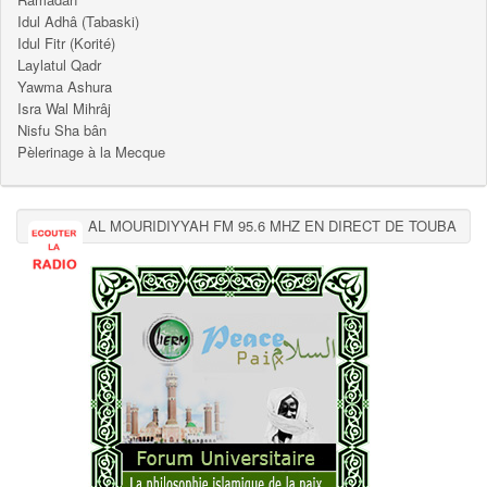
Idul Adhâ (Tabaski)
Idul Fitr (Korité)
Laylatul Qadr
Yawma Ashura
Isra Wal Mihrâj
Nisfu Sha bân
Pèlerinage à la Mecque
AL MOURIDIYYAH FM 95.6 MHZ EN DIRECT DE TOUBA