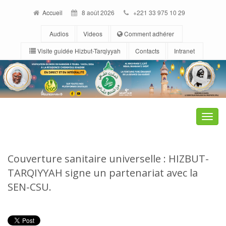
Accueil
8 août 2026
+221 33 975 10 29
Audios
Videos
Comment adhérer
Visite guidée Hizbut-Tarqiyyah
Contacts
Intranet
Toggle
naviga
Couverture sanitaire universelle : HIZBUT-
TARQIYYAH signe un partenariat avec la
SEN-CSU.