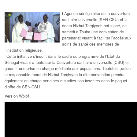
L’Agence sénégalaise de la couverture
sanitaire universelle (SEN-CSU) et la
daara Hizbut-Tarqiyyah ont signé, ce
samedi à Touba une convention de
partenariat visant à faciliter l’accès aux
soins de santé des membres de
l’institution religieuse.
‘’Cette initiative s’inscrit dans le cadre du programme de l’État du
Sénégal visant à renforcer la Couverture sanitaire universelle (CSU) et
garantir une prise en charge médicale aux populations. Toutefois ,selon
le responsable moral de Hizbut Tarqiyyah la dite convention prendra
également en charge certaines maladies non inscrites dans le paquet
d’offre de SEN-CSU.
Version Wolof