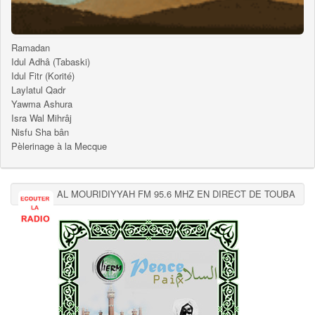
Ramadan
Idul Adhâ (Tabaski)
Idul Fitr (Korité)
Laylatul Qadr
Yawma Ashura
Isra Wal Mihrâj
Nisfu Sha bân
Pèlerinage à la Mecque
AL MOURIDIYYAH FM 95.6 MHZ EN DIRECT DE TOUBA