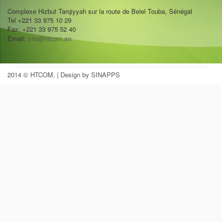
Complexe Hizbut Tarqiyyah sur la route de Belel Touba, Sénégal
Tel +221 33 975 10 29
Fax: +221 33 975 52 40
Email:
info@htcom.sn
2014 © HTCOM.
| Design by SINAPPS