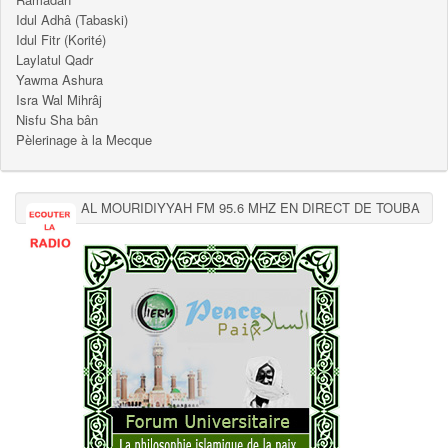
Idul Adhâ (Tabaski)
Idul Fitr (Korité)
Laylatul Qadr
Yawma Ashura
Isra Wal Mihrâj
Nisfu Sha bân
Pèlerinage à la Mecque
AL MOURIDIYYAH FM 95.6 MHZ EN DIRECT DE TOUBA