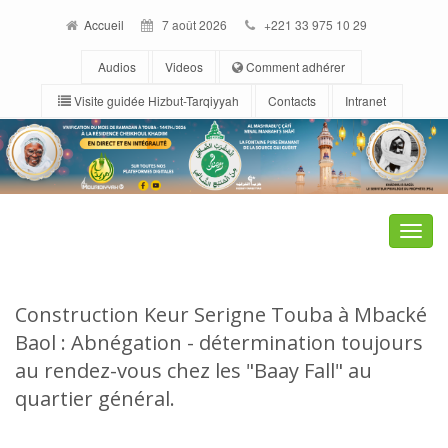
Accueil
7 août 2026
+221 33 975 10 29
Audios
Videos
Comment adhérer
Visite guidée Hizbut-Tarqiyyah
Contacts
Intranet
Toggle
naviga
Construction Keur Serigne Touba à Mbacké
Baol : Abnégation - détermination toujours
au rendez-vous chez les "Baay Fall" au
quartier général.