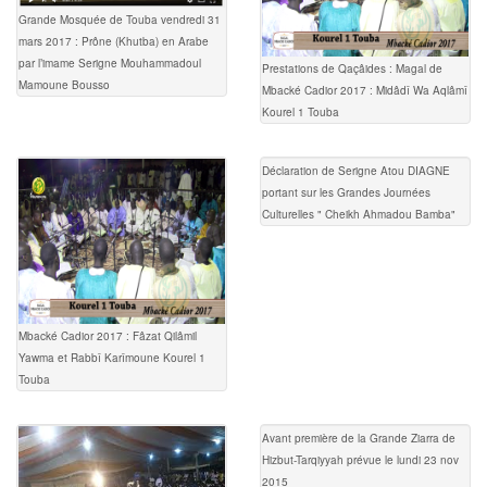
Grande Mosquée de Touba vendredi 31
mars 2017 : Prône (Khutba) en Arabe
par l’imame Serigne Mouhammadoul
Prestations de Qaçâides : Magal de
Mamoune Bousso
Mbacké Cadior 2017 : Midâdî Wa Aqlâmî
Kourel 1 Touba
Déclaration de Serigne Atou DIAGNE
portant sur les Grandes Journées
Culturelles " Cheikh Ahmadou Bamba"
Mbacké Cadior 2017 : Fâzat Qilâmil
Yawma et Rabbî Karîmoune Kourel 1
Touba
Avant première de la Grande Ziarra de
Hizbut-Tarqiyyah prévue le lundi 23 nov
2015