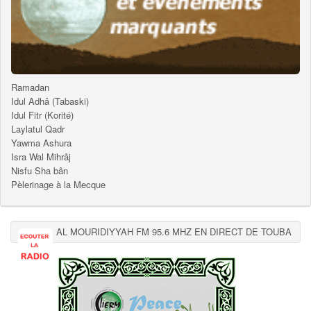
Ramadan
Idul Adhâ (Tabaski)
Idul Fitr (Korité)
Laylatul Qadr
Yawma Ashura
Isra Wal Mihrâj
Nisfu Sha bân
Pèlerinage à la Mecque
AL MOURIDIYYAH FM 95.6 MHZ EN DIRECT DE TOUBA