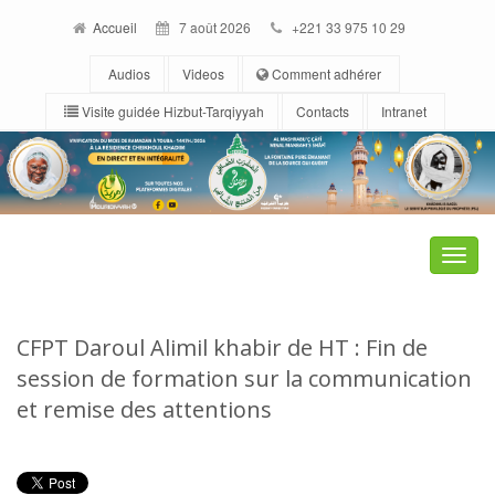
Accueil
7 août 2026
+221 33 975 10 29
Audios
Videos
Comment adhérer
Visite guidée Hizbut-Tarqiyyah
Contacts
Intranet
Toggle
naviga
CFPT Daroul Alimil khabir de HT : Fin de
session de formation sur la communication
et remise des attentions