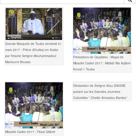
Grande Mosquée de Touba vendredi 31
mars 2017 : Prône (Khutba) en Arabe
par l’imame Serigne Mouhammadoul
Prestations de Qaçâides : Magal de
Mamoune Bousso
Mbacké Cadior 2017 : Midâdî Wa Aqlâmî
Kourel 1 Touba
Déclaration de Serigne Atou DIAGNE
portant sur les Grandes Journées
Culturelles " Cheikh Ahmadou Bamba"
Mbacké Cadior 2017 : Fâzat Qilâmil