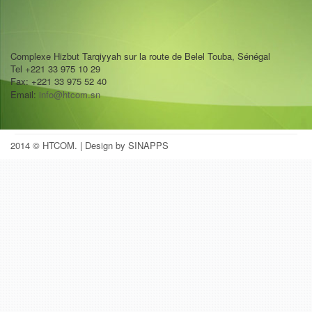
Complexe Hizbut Tarqiyyah sur la route de Belel Touba, Sénégal
Tel +221 33 975 10 29
Fax: +221 33 975 52 40
Email:
info@htcom.sn
2014 © HTCOM.
| Design by SINAPPS