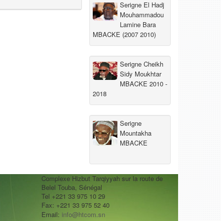
Serigne El Hadj
Mouhammadou
Lamine Bara
MBACKE (2007 2010)
Serigne Cheikh
Sidy Moukhtar
MBACKE 2010 -
2018
Serigne
Mountakha
MBACKE
Complexe Hizbut Tarqiyyah sur la route de
Belel Touba, Sénégal
Tel +221 33 975 10 29
Fax: +221 33 975 52 40
Email:
info@htcom.sn