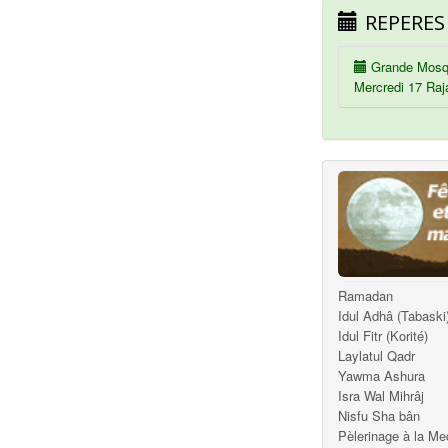
REPERES
Grande Mosq
Mercredi 17 Raj
Ramadan
Idul Adhâ (Tabaski
Idul Fitr (Korité)
Laylatul Qadr
Yawma Ashura
Isra Wal Mihrâj
Nisfu Sha bân
Pèlerinage à la M