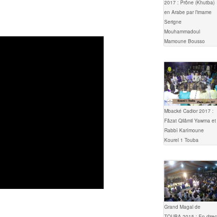
2017 : Prône (Khutba)
en Arabe par l’imame
Serigne
Mouhammadoul
Mamoune Bousso
Mbacké Cadior 2017 :
Fâzat Qilâmil Yawma et
Rabbî Karîmoune
Kourel 1 Touba
Grand Magal de
TOUBA 2015 : En direc