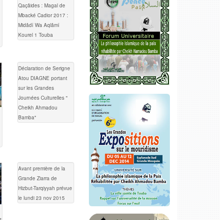
Qaçâides : Magal de
Mbacké Cadior 2017 :
Midâdî Wa Aqlâmî
Kourel 1 Touba
Déclaration de Serigne
Atou DIAGNE portant
sur les Grandes
Journées Culturelles "
Cheikh Ahmadou
Bamba"
Avant première de la
Grande Ziarra de
Hizbut-Tarqiyyah prévue
le lundi 23 nov 2015
t