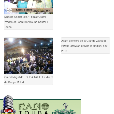
Mbacké Cadior 2017 : Fâzat Qilâmil
Yawma et Rabbî Karîmoune Kourel 1
Touba
Avant première de la Grande Ziarra de
Hizbut-Tarqiyyah prévue le lundi 23 nov
2015
Grand Magal de TOUBA 2015 : En direct
de Gouye Mbind