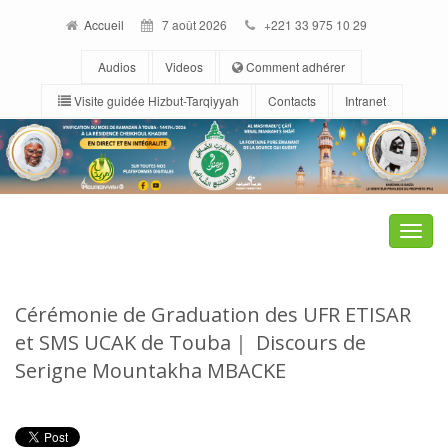
Accueil
7 août 2026
+221 33 975 10 29
Audios
Videos
Comment adhérer
Visite guidée Hizbut-Tarqiyyah
Contacts
Intranet
Toggle
naviga
Cérémonie de Graduation des UFR ETISAR
et SMS UCAK de Touba｜ Discours de
Serigne Mountakha MBACKE