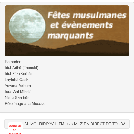
Ramadan
Idul Adhâ (Tabaski)
Idul Fitr (Korité)
Laylatul Qadr
Yawma Ashura
Isra Wal Mihrâj
Nisfu Sha bân
Pèlerinage à la Mecque
AL MOURIDIYYAH FM 95.6 MHZ EN DIRECT DE TOUBA