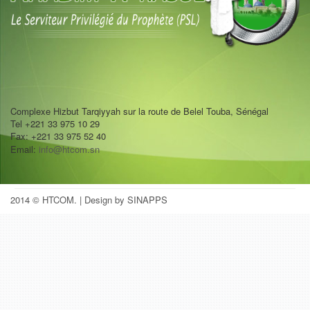
Complexe Hizbut Tarqiyyah sur la route de Belel Touba, Sénégal
Tel +221 33 975 10 29
Fax: +221 33 975 52 40
Email:
info@htcom.sn
2014 © HTCOM.
| Design by SINAPPS