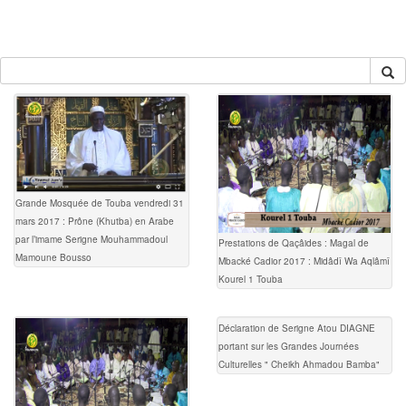
Grande Mosquée de Touba vendredi 31
mars 2017 : Prône (Khutba) en Arabe
par l’imame Serigne Mouhammadoul
Prestations de Qaçâides : Magal de
Mamoune Bousso
Mbacké Cadior 2017 : Midâdî Wa Aqlâmî
Kourel 1 Touba
Déclaration de Serigne Atou DIAGNE
portant sur les Grandes Journées
Culturelles " Cheikh Ahmadou Bamba"