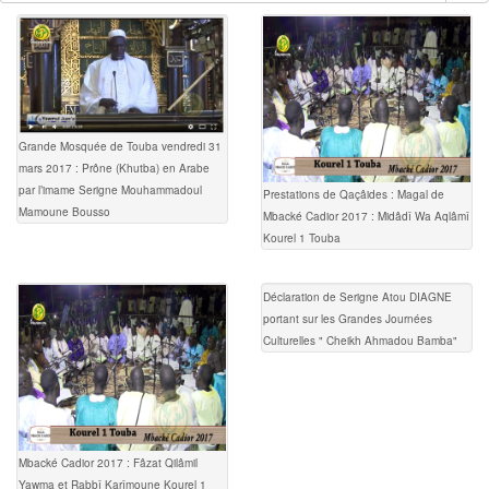
Grande Mosquée de Touba vendredi 31
mars 2017 : Prône (Khutba) en Arabe
par l’imame Serigne Mouhammadoul
Prestations de Qaçâides : Magal de
Mamoune Bousso
Mbacké Cadior 2017 : Midâdî Wa Aqlâmî
Kourel 1 Touba
Déclaration de Serigne Atou DIAGNE
portant sur les Grandes Journées
Culturelles " Cheikh Ahmadou Bamba"
Mbacké Cadior 2017 : Fâzat Qilâmil
Yawma et Rabbî Karîmoune Kourel 1