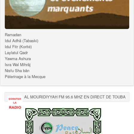
Ramadan
Idul Adhâ (Tabaski)
Idul Fitr (Korité)
Laylatul Qadr
Yawma Ashura
Isra Wal Mihrâj
Nisfu Sha bân
Pèlerinage à la Mecque
AL MOURIDIYYAH FM 95.6 MHZ EN DIRECT DE TOUBA