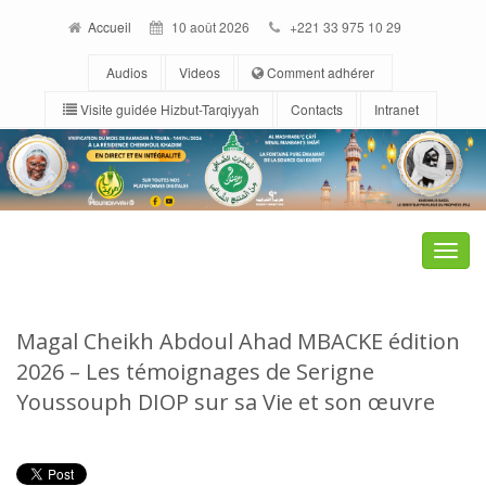
Accueil
10 août 2026
+221 33 975 10 29
Audios
Videos
Comment adhérer
Visite guidée Hizbut-Tarqiyyah
Contacts
Intranet
Toggle
naviga
Magal Cheikh Abdoul Ahad MBACKE édition
2026 – Les témoignages de Serigne
Youssouph DIOP sur sa Vie et son œuvre