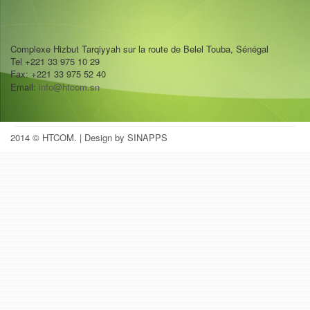
Complexe Hizbut Tarqiyyah sur la route de Belel Touba, Sénégal
Tel +221 33 975 10 29
Fax: +221 33 975 52 40
Email:
info@htcom.sn
2014 © HTCOM.
| Design by SINAPPS