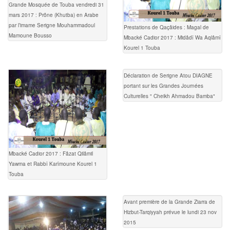
Grande Mosquée de Touba vendredi 31
mars 2017 : Prône (Khutba) en Arabe
par l’imame Serigne Mouhammadoul
Prestations de Qaçâides : Magal de
Mamoune Bousso
Mbacké Cadior 2017 : Midâdî Wa Aqlâmî
Kourel 1 Touba
Déclaration de Serigne Atou DIAGNE
portant sur les Grandes Journées
Culturelles " Cheikh Ahmadou Bamba"
Mbacké Cadior 2017 : Fâzat Qilâmil
Yawma et Rabbî Karîmoune Kourel 1
Touba
Avant première de la Grande Ziarra de
Hizbut-Tarqiyyah prévue le lundi 23 nov
2015