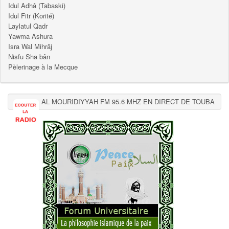
Idul Adhâ (Tabaski)
Idul Fitr (Korité)
Laylatul Qadr
Yawma Ashura
Isra Wal Mihrâj
Nisfu Sha bân
Pèlerinage à la Mecque
AL MOURIDIYYAH FM 95.6 MHZ EN DIRECT DE TOUBA