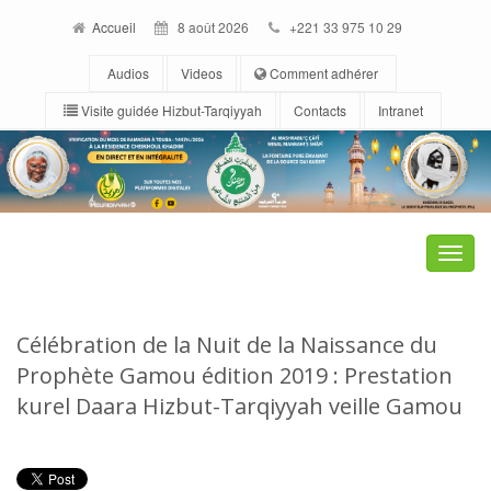
Accueil
8 août 2026
+221 33 975 10 29
Audios
Videos
Comment adhérer
Visite guidée Hizbut-Tarqiyyah
Contacts
Intranet
Toggle
naviga
Célébration de la Nuit de la Naissance du
Prophète Gamou édition 2019 : Prestation
kurel Daara Hizbut-Tarqiyyah veille Gamou