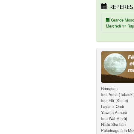
REPERES
Grande Mosq
Mercredi 17 Raj
Ramadan
Idul Adhâ (Tabaski
Idul Fitr (Korité)
Laylatul Qadr
Yawma Ashura
Isra Wal Mihrâj
Nisfu Sha bân
Pèlerinage à la M