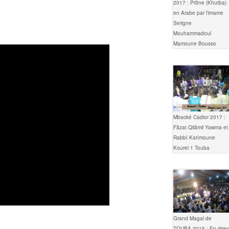
2017 : Prône (Khutba)
en Arabe par l’imame
Serigne
Mouhammadoul
Mamoune Bousso
Mbacké Cadior 2017 :
Fâzat Qilâmil Yawma et
Rabbî Karîmoune
Kourel 1 Touba
Grand Magal de
TOUBA 2015 : En direc