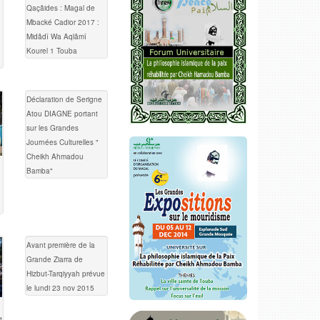
Qaçâides : Magal de
Mbacké Cadior 2017 :
Midâdî Wa Aqlâmî
Kourel 1 Touba
Déclaration de Serigne
Atou DIAGNE portant
sur les Grandes
Journées Culturelles "
Cheikh Ahmadou
Bamba"
Avant première de la
Grande Ziarra de
Hizbut-Tarqiyyah prévue
le lundi 23 nov 2015
t