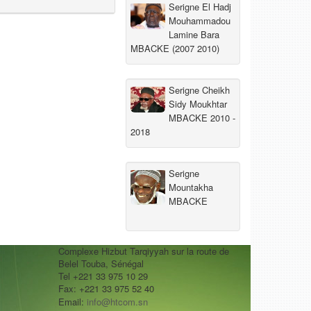
Serigne El Hadj
Mouhammadou
Lamine Bara
MBACKE (2007 2010)
Serigne Cheikh
Sidy Moukhtar
MBACKE 2010 -
2018
Serigne
Mountakha
MBACKE
Complexe Hizbut Tarqiyyah sur la route de
Belel Touba, Sénégal
Tel +221 33 975 10 29
Fax: +221 33 975 52 40
Email:
info@htcom.sn