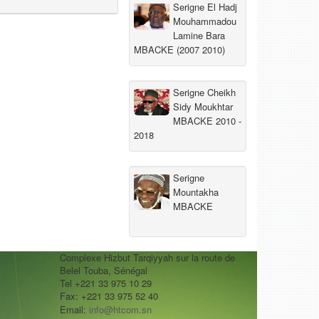
Serigne El Hadj
Mouhammadou
Lamine Bara
MBACKE (2007 2010)
Serigne Cheikh
Sidy Moukhtar
MBACKE 2010 -
2018
Serigne
Mountakha
MBACKE
Complexe Hizbut Tarqiyyah sur la route de
Belel Touba, Sénégal
Tel +221 33 975 10 29
Fax: +221 33 975 52 40
Email:
info@htcom.sn