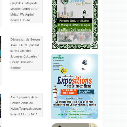
Qaçâides : Magal de
Mbacké Cadior 2017 :
Midâdî Wa Aqlâmî
Kourel 1 Touba
Déclaration de Serigne
Atou DIAGNE portant
sur les Grandes
Journées Culturelles "
Cheikh Ahmadou
Bamba"
Avant première de la
Grande Ziarra de
Hizbut-Tarqiyyah prévue
le lundi 23 nov 2015
t