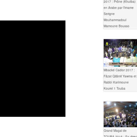
2017 : Prône (Khutba)
en Arabe par l’imame
Serigne
Mouhammadoul
Mamoune Bousso
Mbacké Cadior 2017 :
Fâzat Qilâmil Yawma et
Rabbî Karîmoune
Kourel 1 Touba
Grand Magal de
TOUBA 2015 : En direc