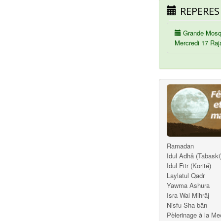
REPERES
Grande Mosq
Mercredi 17 Raj
Ramadan
Idul Adhâ (Tabaski
Idul Fitr (Korité)
Laylatul Qadr
Yawma Ashura
Isra Wal Mihrâj
Nisfu Sha bân
Pèlerinage à la M