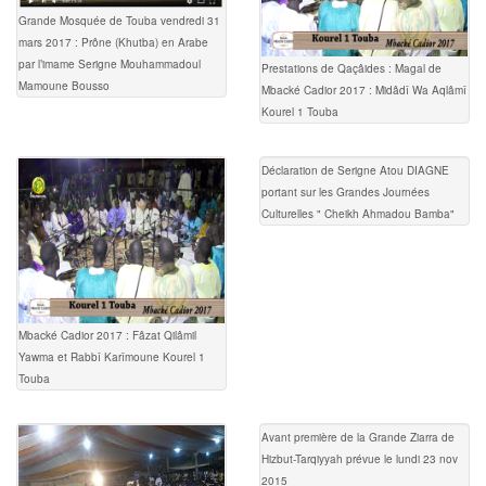
Grande Mosquée de Touba vendredi 31
mars 2017 : Prône (Khutba) en Arabe
par l’imame Serigne Mouhammadoul
Prestations de Qaçâides : Magal de
Mamoune Bousso
Mbacké Cadior 2017 : Midâdî Wa Aqlâmî
Kourel 1 Touba
Déclaration de Serigne Atou DIAGNE
portant sur les Grandes Journées
Culturelles " Cheikh Ahmadou Bamba"
Mbacké Cadior 2017 : Fâzat Qilâmil
Yawma et Rabbî Karîmoune Kourel 1
Touba
Avant première de la Grande Ziarra de
Hizbut-Tarqiyyah prévue le lundi 23 nov
2015