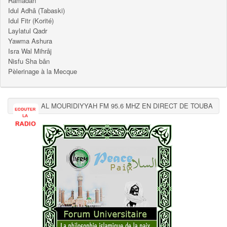
Ramadan
Idul Adhâ (Tabaski)
Idul Fitr (Korité)
Laylatul Qadr
Yawma Ashura
Isra Wal Mihrâj
Nisfu Sha bân
Pèlerinage à la Mecque
AL MOURIDIYYAH FM 95.6 MHZ EN DIRECT DE TOUBA