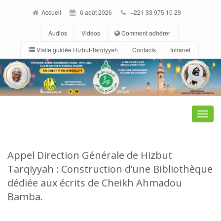
Accueil
6 août 2026
+221 33 975 10 29
Audios
Videos
Comment adhérer
Visite guidée Hizbut-Tarqiyyah
Contacts
Intranet
Toggle
naviga
Appel Direction Générale de Hizbut
Tarqiyyah : Construction d’une Bibliothèque
dédiée aux écrits de Cheikh Ahmadou
Bamba.