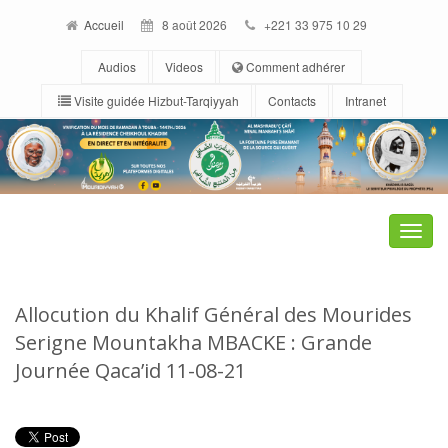
Accueil
8 août 2026
+221 33 975 10 29
Audios
Videos
Comment adhérer
Visite guidée Hizbut-Tarqiyyah
Contacts
Intranet
Toggle
naviga
Allocution du Khalif Général des Mourides
Serigne Mountakha MBACKE : Grande
Journée Qaca’id 11-08-21