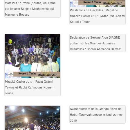
mars 2017 : Prône (Khutba) en Arabe
par l’imame Serigne Mouhammadoul
Prestations de Qaçâides : Magal de
Mamoune Bousso
Mbacké Cadior 2017 : Midâdî Wa Aqlâmî
Kourel 1 Touba
Déclaration de Serigne Atou DIAGNE
portant sur les Grandes Journées
Culturelles " Cheikh Ahmadou Bamba"
Mbacké Cadior 2017 : Fâzat Qilâmil
Yawma et Rabbî Karîmoune Kourel 1
Touba
Avant première de la Grande Ziarra de
Hizbut-Tarqiyyah prévue le lundi 23 nov
2015