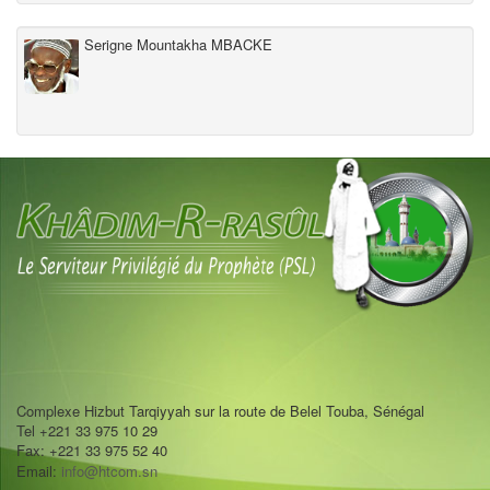
Serigne Mountakha MBACKE
Complexe Hizbut Tarqiyyah sur la route de Belel Touba, Sénégal
Tel +221 33 975 10 29
Fax: +221 33 975 52 40
Email:
info@htcom.sn