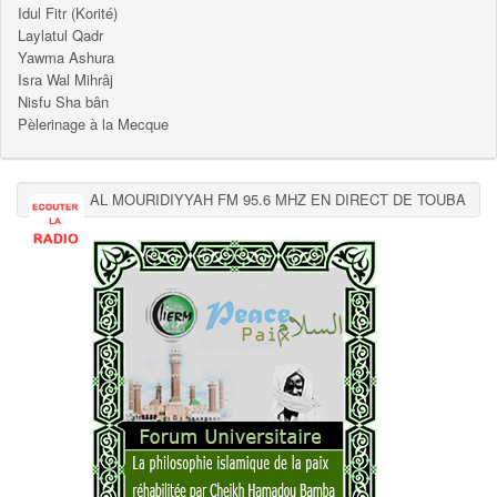
Idul Fitr (Korité)
Laylatul Qadr
Yawma Ashura
Isra Wal Mihrâj
Nisfu Sha bân
Pèlerinage à la Mecque
AL MOURIDIYYAH FM 95.6 MHZ EN DIRECT DE TOUBA