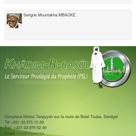
Serigne Mountakha MBACKE
Complexe Hizbut Tarqiyyah sur la route de Belel Touba, Sénégal
Tel +221 33 975 10 29
Fax: +221 33 975 52 40
Email:
info@htcom.sn