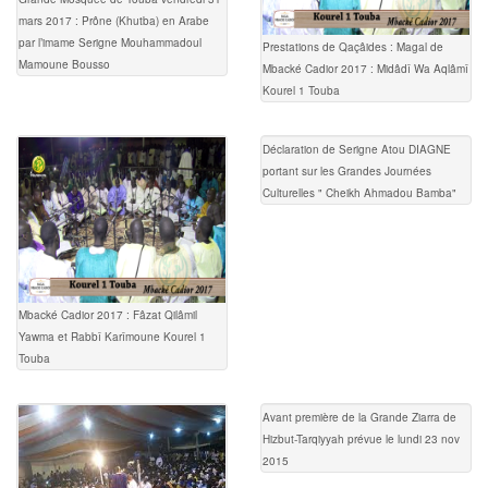
mars 2017 : Prône (Khutba) en Arabe
par l’imame Serigne Mouhammadoul
Prestations de Qaçâides : Magal de
Mamoune Bousso
Mbacké Cadior 2017 : Midâdî Wa Aqlâmî
Kourel 1 Touba
Déclaration de Serigne Atou DIAGNE
portant sur les Grandes Journées
Culturelles " Cheikh Ahmadou Bamba"
Mbacké Cadior 2017 : Fâzat Qilâmil
Yawma et Rabbî Karîmoune Kourel 1
Touba
Avant première de la Grande Ziarra de
Hizbut-Tarqiyyah prévue le lundi 23 nov
2015