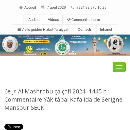
Accueil
7 août 2026
+221 33 975 10 29
Audios
Videos
Comment adhérer
Visite guidée Hizbut-Tarqiyyah
Contacts
Intranet
Toggle
naviga
6e Jr Al Mashrabu ça çafi 2024 -1445 h :
Commentaire Yâkitâbal Kafa Ida de Serigne
Mansour SECK