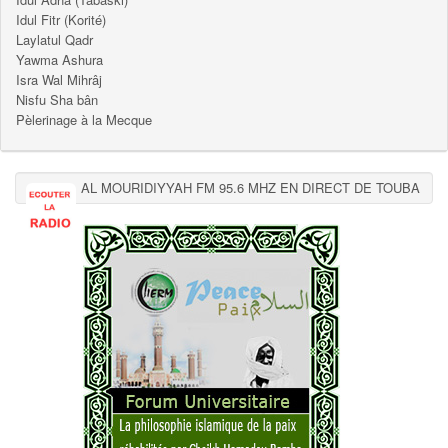
Idul Fitr (Korité)
Laylatul Qadr
Yawma Ashura
Isra Wal Mihrâj
Nisfu Sha bân
Pèlerinage à la Mecque
AL MOURIDIYYAH FM 95.6 MHZ EN DIRECT DE TOUBA