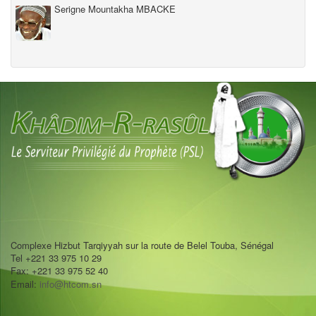
Serigne Mountakha MBACKE
Complexe Hizbut Tarqiyyah sur la route de Belel Touba, Sénégal
Tel +221 33 975 10 29
Fax: +221 33 975 52 40
Email:
info@htcom.sn