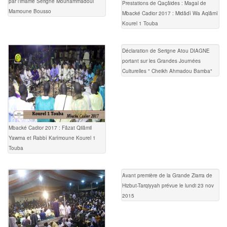
par l’imame Serigne Mouhammadoul
Prestations de Qaçâides : Magal de
Mamoune Bousso
Mbacké Cadior 2017 : Midâdî Wa Aqlâmî
Kourel 1 Touba
Déclaration de Serigne Atou DIAGNE
portant sur les Grandes Journées
Culturelles " Cheikh Ahmadou Bamba"
Mbacké Cadior 2017 : Fâzat Qilâmil
Yawma et Rabbî Karîmoune Kourel 1
Touba
Avant première de la Grande Ziarra de
Hizbut-Tarqiyyah prévue le lundi 23 nov
2015