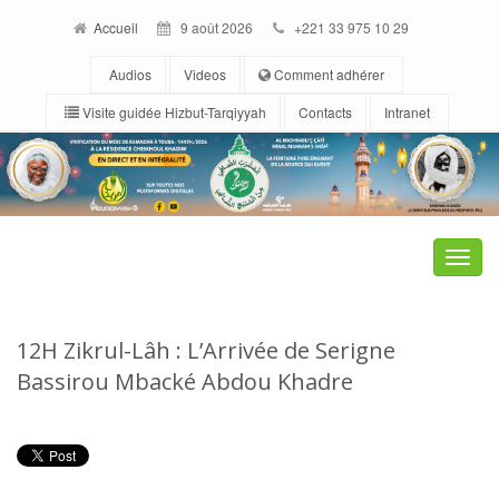
Accueil
9 août 2026
+221 33 975 10 29
Audios
Videos
Comment adhérer
Visite guidée Hizbut-Tarqiyyah
Contacts
Intranet
Toggle
naviga
12H Zikrul-Lâh : L’Arrivée de Serigne
Bassirou Mbacké Abdou Khadre