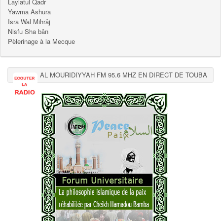
Laylatul Qadr
Yawma Ashura
Isra Wal Mihrâj
Nisfu Sha bân
Pèlerinage à la Mecque
AL MOURIDIYYAH FM 95.6 MHZ EN DIRECT DE TOUBA