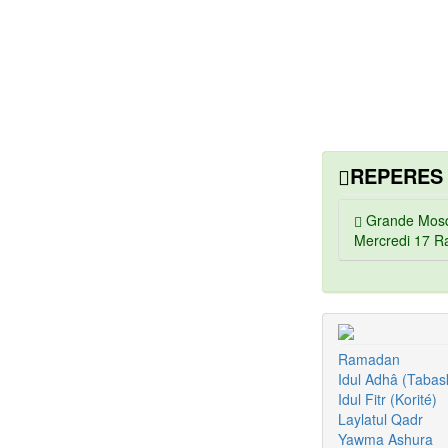
REPERES
Grande Mosq
Mercredi 17 R
Ramadan
Idul Adhâ (Tabask
Idul Fitr (Korité)
Laylatul Qadr
Yawma Ashura