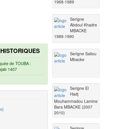
1968-1989
Serigne
Abdoul Khadre
MBACKE
1989-1990
 HISTORIQUES
Serigne Saliou
Mbacke
uée de TOUBA :
ajab 1407
Serigne El
Hadj
Mouhammadou Lamine
Bara MBACKE (2007
i)
2010)
Serigne