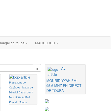
 magal de touba
MAOULOUD
AL
MOURIDIYYAH FM
Prestations de
95.6 MHZ EN DIRECT
s
Qaçâides : Magal de
DE TOUBA
Mbacké Cadior 2017 :
Midâdî Wa Aqlâmî
Kourel 1 Touba