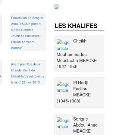
Déclaration de Serigne
LES KHALIFES
Atou DIAGNE portant
sur les Grandes
Journées Culturelles "
Cheikh
Cheikh Ahmadou
Bamba"
Mouhammadou
Moustapha MBACKE
Avant première de la
1927-1945
Grande Ziarra de
t
Hizbut-Tarqiyyah prévue
El Hadji
le lundi 23 nov 2015
Fadilou
MBACKE
(1945-1968)
Serigne
Abdoul Ahad
MBACKE