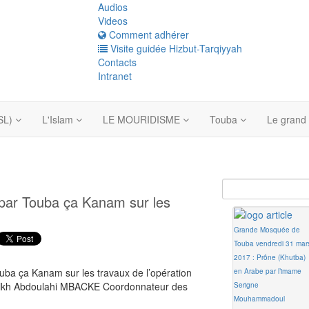
Audios
Videos
Comment adhérer
Visite guidée Hizbut-Tarqiyyah
Contacts
Intranet
SL)
L'Islam
LE MOURIDISME
Touba
Le grand
 par Touba ça Kanam sur les
Grande Mosquée de
Touba vendredi 31 mar
2017 : Prône (Khutba)
ouba ça Kanam sur les travaux de l’opération
en Arabe par l’imame
eikh Abdoulahi MBACKE Coordonnateur des
Serigne
Mouhammadoul