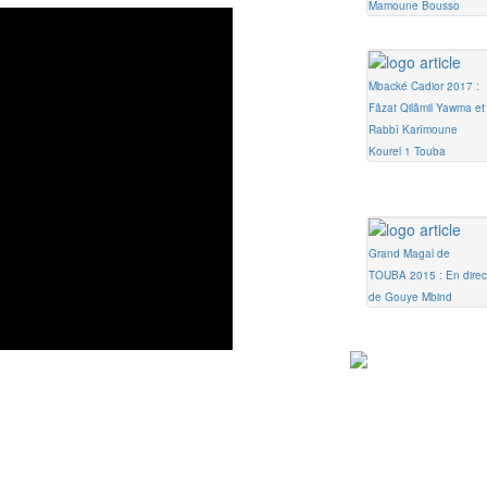
Mamoune Bousso
Mbacké Cadior 2017 :
Fâzat Qilâmil Yawma et
Rabbî Karîmoune
Kourel 1 Touba
Grand Magal de
TOUBA 2015 : En direc
de Gouye Mbind