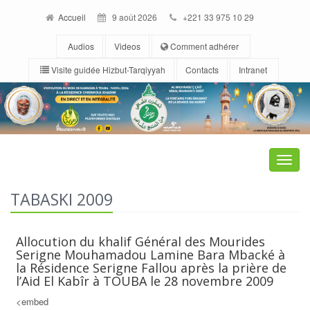
Accueil
9 août 2026
+221 33 975 10 29
Audios
Videos
Comment adhérer
Visite guidée Hizbut-Tarqiyyah
Contacts
Intranet
Toggle
naviga
TABASKI 2009
Allocution du khalif Général des Mourides
Serigne Mouhamadou Lamine Bara Mbacké à
la Résidence Serigne Fallou après la prière de
l’Aid El Kabîr à TOUBA le 28 novembre 2009
<embed