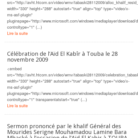
src="http://avht.htcom.sn/video/wmv/tabaski28112009/alloc_khalif_resi
width="330" height="288" autostart="true" align="top" type="video/x-
ms-asf-plugin"
pluginspage="http://www.microsoft.com/windows/mediaplayer/download/d
controltype="1" (...)
Lire la suite
Célébration de l’Aïd El Kabîr à Touba le 28
novembre 2009
<embed
src="http://avht.htcom.sn/video/wmv/tabaski28112009/celebration_taba
width="330" height="288" autostart="true" align="top" type="video/x-
ms-asf-plugin"
pluginspage="http://www.microsoft.com/windows/mediaplayer/download/d
controltype="1" transparentatstart="true" (...)
Lire la suite
Sermon prononcé par le khalif Général des
Mourides Serigne Mouhamadou Lamine Bara
Mbacké à l’occasion de l’Aïd El Kabir à TOUBA