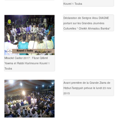
Kourel 1 Touba
Déclaration de Serigne Atou DIAGNE
portant sur les Grandes Journées
Culturelles " Cheikh Ahmadou Bamba"
Mbacké Cadior 2017 : Fâzat Qilâmil
Yawma et Rabbî Karîmoune Kourel 1
Touba
Avant première de la Grande Ziarra de
Hizbut-Tarqiyyah prévue le lundi 23 nov
2015