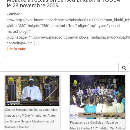
le 28 novembre 2009
<embed
src="http://avht.htcom.sn/video/wmv/tabaski28112009/sermon_khalif_t
width="330" height="288" autostart="true" align="top" type="video/x-
ms-asf-plugin"
pluginspage="http://www.microsoft.com/windows/mediaplayer/download/d
controltype="1" (...)
Lire la suite
Grande Mosquée de Touba vendredi 31
mars 2017 : Prône (Khutba) en Arabe
par l’imame Serigne Mouhammadoul
Prestations de Qaçâides : Magal de
Mamoune Bousso
Mbacké Cadior 2017 : Midâdî Wa Aqlâmî