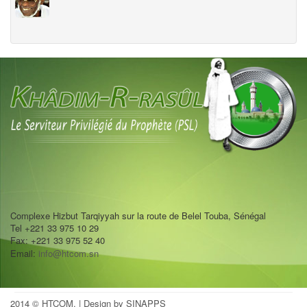
Complexe Hizbut Tarqiyyah sur la route de Belel Touba, Sénégal
Tel +221 33 975 10 29
Fax: +221 33 975 52 40
Email:
info@htcom.sn
2014 © HTCOM.
| Design by SINAPPS