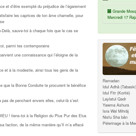
ance et d’être exempté du préjudice de l’égarement
Grande Mosq
tisfaire les caprices de ton âme charnelle, pour
Mercredi 17 Raj
ose
u-Delà, sauve-toi à chaque fois que le cas se
toi, parmi tes contemporains
parvient une connaissance qui l’éloigne de la
ce et à la modestie, ainsi tous les gens de la
Ramadan
 que la Bonne Conduite te procurent le bénéfice
Idul Adhâ (Tabaski
Idul Fitr (Korité)
Laylatul Qadr
 pas de penchant envers elles, celui-là s’est
Yawma Ashura
Isra Wal Mihrâj
DIEU ! tiens-toi à la Religion du Plus Pur des Elus
Nisfu Sha bân
Pèlerinage à la M
sa faction, de la même manière qu’Il m’a effacé