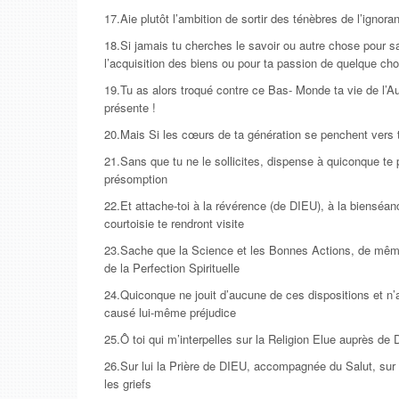
17.Aie plutôt l’ambition de sortir des ténèbres de l’ignor
18.Si jamais tu cherches le savoir ou autre chose pour sa
l’acquisition des biens ou pour ta passion de quelque ch
19.Tu as alors troqué contre ce Bas- Monde ta vie de l’A
présente !
20.Mais Si les cœurs de ta génération se penchent vers 
21.Sans que tu ne le sollicites, dispense à quiconque te 
présomption
22.Et attache-toi à la révérence (de DIEU), à la bienséan
courtoisie te rendront visite
23.Sache que la Science et les Bonnes Actions, de même
de la Perfection Spirituelle
24.Quiconque ne jouit d’aucune de ces dispositions et n’a
causé lui-même préjudice
25.Ô toi qui m’interpelles sur la Religion Elue auprès de 
26.Sur lui la Prière de DIEU, accompagnée du Salut, sur 
les griefs