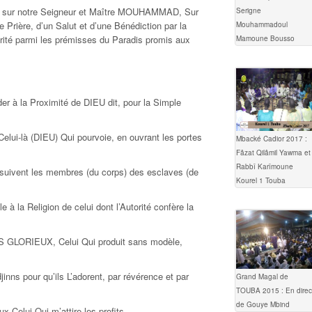
nt sur notre Seigneur et Maître MOUHAMMAD, Sur
Serigne
 Prière, d’un Salut et d’une Bénédiction par la
Mouhammadoul
orité parmi les prémisses du Paradis promis aux
Mamoune Bousso
éder à la Proximité de DIEU dit, pour la Simple
elui-là (DIEU) Qui pourvoie, en ouvrant les portes
Mbacké Cadior 2017 :
Fâzat Qilâmil Yawma et
Rabbî Karîmoune
 suivent les membres (du corps) des esclaves (de
Kourel 1 Touba
 la Religion de celui dont l’Autorité confère la
 GLORIEUX, Celui Qui produit sans modèle,
inns pour qu’ils L’adorent, par révérence et par
Grand Magal de
TOUBA 2015 : En direc
de Gouye Mbind
x Celui Qui m’attire les profits