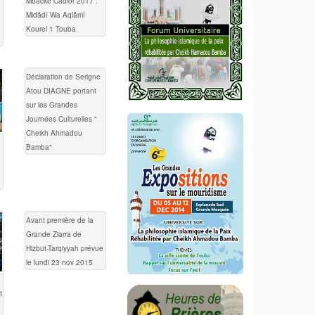
Mbacké Cadior 2017 :
Midâdî Wa Aqlâmî
Kourel 1 Touba
Déclaration de Serigne
Atou DIAGNE portant
sur les Grandes
Journées Culturelles "
Cheikh Ahmadou
Bamba"
Avant première de la
Grande Ziarra de
Hizbut-Tarqiyyah prévue
le lundi 23 nov 2015
t