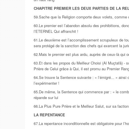
CHAPITRE PREMIER LES DEUX PARTIES DE LA RE
59.Sache que la Religion comporte deux volets, comme ce
60.Le premier est l’abandon absolu des prohibitions, don
l’ETERNEL Qui affranchit !
61.Le deuxième est l’accomplissement scrupuleux de tout 
sera protégé de la sanction des chefs qui exercent la juri
62.Mais le premier est plus ardu, auprès de ceux-là qui on
63.Et dans les propos du Meilleur Choisi (Al Muçtafâ) - s
Prière de Celui grâce à Qui, il est promu au Premier Rang
64.Se trouve la Sentence suivante : « l’émigré... » ainsi d
l’expérimenter !
65.De même, la Sentence qui commence par : « le combat.
répande sur lui
66.La Plus Pure Prière et le Meilleur Salut, sur sa factio
LA REPENTANCE
67.La repentance inconditionnelle est obligatoire pour l’h