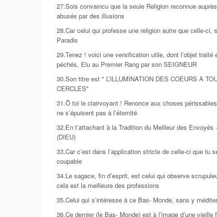
27.Sois convaincu que la seule Religion reconnue auprè
abusés par des illusions
28.Car celui qui professe une religion autre que celle-ci, 
Paradis
29.Tenez ! voici une versification utile, dont l’objet traité
péchés, Elu au Premier Rang par son SEIGNEUR
30.Son titre est " L’ILLUMINATION DES COEURS A 
CERCLES"
31.Ô toi le clairvoyant ! Renonce aux choses périssables
ne s’épuisent pas à l’éternité
32.En t’attachant à la Tradition du Meilleur des Envoyés
(DIEU)
33.Car c’est dans l’application stricte de celle-ci que tu
coupable
34.Le sagace, fin d’esprit, est celui qui observe scrupule
cela est la meilleure des professions
35.Celui qui s’intéresse à ce Bas- Monde, sans y méditer,
36.Ce dernier (le Bas- Monde) est à l’image d’une vieill