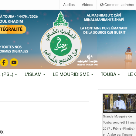
Audios
Videos
Comment adhérer
 (PSL)
L'ISLAM
LE MOURIDISME
TOUBA
LE
Grande Mosquée de
Touba vendredi 31 mar
2017 : Prône (Khutba)
UX
en Arabe par l’imame