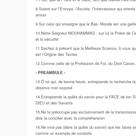
8.Soient sur l’Envoyé, l’Ascète, l’Intercesseur qui oriente
amour
9.Sur celui qui enseigne que le Bas- Monde est une geôl
10.Notre Seigneur MOUHAMMAD ; sur lui la Prière de Celui
et la sécurité
11.Sachez à présent que la Meilleure Science, ô vous qui
est l’Origine des Textes
12.Comme celle de la Profession de Foi, du Droit Canon, 
- PREAMBULE -
13.Ô toi qui, de bonne heure, entreprends la recherche du
observe mon exposé
14.Entreprends la quête du savoir pour la FACE de ton 
DIEU et des Savants
15.Ne te préoccupe pas exclusivement de la transmission t
dois la concilier avec la compréhension
16.Ne vise pas (dans la quête du savoir) que les faces se
comme un exemple de conduite