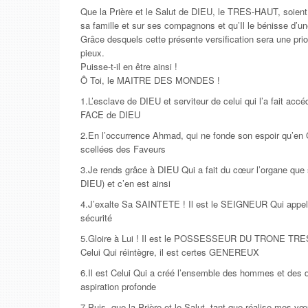
Que la Prière et le Salut de DIEU, le TRES-HAUT, soie
sa famille et sur ses compagnons et qu’Il le bénisse d’une
Grâce desquels cette présente versification sera une pri
pieux.
Puisse-t-il en être ainsi !
Ô Toi, le MAITRE DES MONDES !
1.L’esclave de DIEU et serviteur de celui qui l’a fait acc
FACE de DIEU
2.En l’occurrence Ahmad, qui ne fonde son espoir qu’en C
scellées des Faveurs
3.Je rends grâce à DIEU Qui a fait du cœur l’organe que
DIEU) et c’en est ainsi
4.J’exalte Sa SAINTETE ! Il est le SEIGNEUR Qui appelle à
sécurité
5.Gloire à Lui ! Il est le POSSESSEUR DU TRONE TRES
Celui Qui réintègre, il est certes GENEREUX
6.Il est Celui Qui a créé l’ensemble des hommes et des dj
aspiration profonde
7.Puis, que la Prière et le Salut, tant que réalise mes vœu