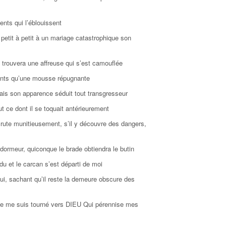
ents qui l’éblouissent
etit à petit à un mariage catastrophique son
l trouvera une affreuse qui s’est camouflée
ants qu’une mousse répugnante
ais son apparence séduit tout transgresseur
ut ce dont il se toquait antérieurement
 scrute munitieusement, s’il y découvre des dangers,
dormeur, quiconque le brade obtiendra le butin
du et le carcan s’est départi de moi
à lui, sachant qu’il reste la demeure obscure des
i, je me suis tourné vers DIEU Qui pérennise mes