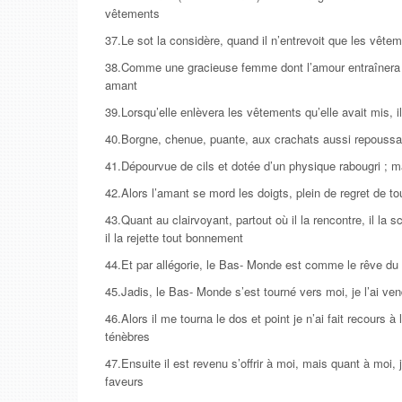
vêtements
37.Le sot la considère, quand il n’entrevoit que les vêtem
38.Comme une gracieuse femme dont l’amour entraînera p
amant
39.Lorsqu’elle enlèvera les vêtements qu’elle avait mis, i
40.Borgne, chenue, puante, aux crachats aussi repouss
41.Dépourvue de cils et dotée d’un physique rabougri ; m
42.Alors l’amant se mord les doigts, plein de regret de to
43.Quant au clairvoyant, partout où il la rencontre, il la
il la rejette tout bonnement
44.Et par allégorie, le Bas- Monde est comme le rêve du 
45.Jadis, le Bas- Monde s’est tourné vers moi, je l’ai ven
46.Alors il me tourna le dos et point je n’ai fait recours 
ténèbres
47.Ensuite il est revenu s’offrir à moi, mais quant à mo
faveurs