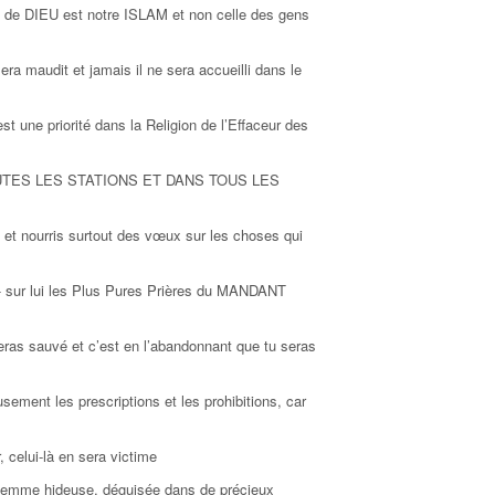
s de DIEU est notre ISLAM et non celle des gens
sera maudit et jamais il ne sera accueilli dans le
 est une priorité dans la Religion de l’Effaceur des
TOUTES LES STATIONS ET DANS TOUS LES
 et nourris surtout des vœux sur les choses qui
 - sur lui les Plus Pures Prières du MANDANT
 seras sauvé et c’est en l’abandonnant que tu seras
usement les prescriptions et les prohibitions, car
 celui-là en sera victime
e femme hideuse, déguisée dans de précieux