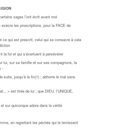
LIGION
rtains sages l’ont écrit avant moi
c exècre les proscriptions, pour la FACE de
ce qui est prescrit, celui qui se consacre à cela
diction
t la foi et qui s’évertuent à persévérer
ur lui, sur sa famille et sur ses compagnons, la
 -
e suite, jusqu’à la fin(1) ; abhorre le mal sans
.. » est tirée de lui ; que DIEU, l’UNIQUE,
n et sur quiconque adore dans la vérité
omme, en regrettant les péchés qui le ternissent