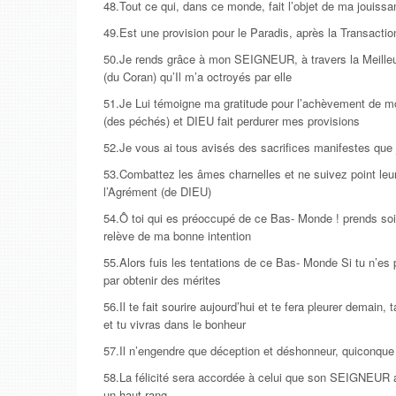
48.Tout ce qui, dans ce monde, fait l’objet de ma jouis
49.Est une provision pour le Paradis, après la Transacti
50.Je rends grâce à mon SEIGNEUR, à travers la Meilleu
(du Coran) qu’Il m’a octroyés par elle
51.Je Lui témoigne ma gratitude pour l’achèvement de mo
(des péchés) et DIEU fait perdurer mes provisions
52.Je vous ai tous avisés des sacrifices manifestes que 
53.Combattez les âmes charnelles et ne suivez point leur
l’Agrément (de DIEU)
54.Ô toi qui es préoccupé de ce Bas- Monde ! prends soin
relève de ma bonne intention
55.Alors fuis les tentations de ce Bas- Monde Si tu n’es p
par obtenir des mérites
56.Il te fait sourire aujourd’hui et te fera pleurer demain, 
et tu vivras dans le bonheur
57.Il n’engendre que déception et déshonneur, quiconque 
58.La félicité sera accordée à celui que son SEIGNEUR a
un haut rang