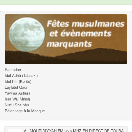
Ramadan
Idul Adhâ (Tabaski)
Idul Fitr (Korité)
Laylatul Qadr
Yawma Ashura
Isra Wal Mihrâj
Nisfu Sha bân
Pèlerinage à la Mecque
AL MOURIDIYYAH FM 95.6 MHZ EN DIRECT DE TOUBA