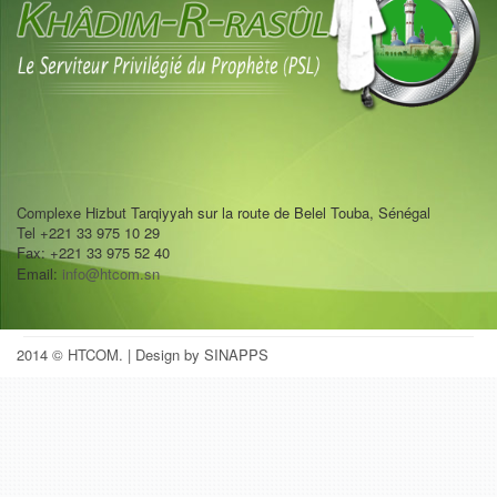
Complexe Hizbut Tarqiyyah sur la route de Belel Touba, Sénégal
Tel +221 33 975 10 29
Fax: +221 33 975 52 40
Email:
info@htcom.sn
2014 © HTCOM.
| Design by SINAPPS