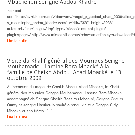
Mbacké ibn Serigne Abdou Khadre
<embed
src="http://avht.htcom.sn/video/wmv/magal_s_abdoul_ahad_2009/alloc_
s_moustapha_abdou_khadre.wmv" width="330" height="288"
autostart="true" align="top" type="video/x-ms-asf-plugin"
pluginspage="http://www.microsoft.com/windows/mediaplayer/download/def
Lire la suite
Visite du Khalif général des Mourides Serigne
Mouhamadou Lamine Bara Mbacké à la
famille de Cheikh Abdoul Ahad Mbacké le 13
octobre 2009
A l’occasion du magal de Cheikh Abdoul Ahad Mbacké, le Khalif
général des Mourides Serigne Mouhamadou Lamine Bara Mbacké
accompagné de Serigne Cheikh Bassirou Mbacké, Serigne Cheikh
Oumy et serigne Habibou Mbacké a rendu visite à Serigne Sidy
Mbacké et ses frères. (...)
Lire la suite