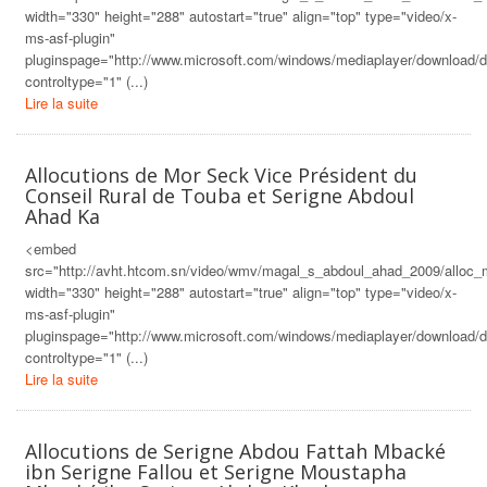
width="330" height="288" autostart="true" align="top" type="video/x-
ms-asf-plugin"
pluginspage="http://www.microsoft.com/windows/mediaplayer/download/d
controltype="1" (...)
Lire la suite
Allocutions de Mor Seck Vice Président du
Conseil Rural de Touba et Serigne Abdoul
Ahad Ka
<embed
src="http://avht.htcom.sn/video/wmv/magal_s_abdoul_ahad_2009/allo
width="330" height="288" autostart="true" align="top" type="video/x-
ms-asf-plugin"
pluginspage="http://www.microsoft.com/windows/mediaplayer/download/d
controltype="1" (...)
Lire la suite
Allocutions de Serigne Abdou Fattah Mbacké
ibn Serigne Fallou et Serigne Moustapha