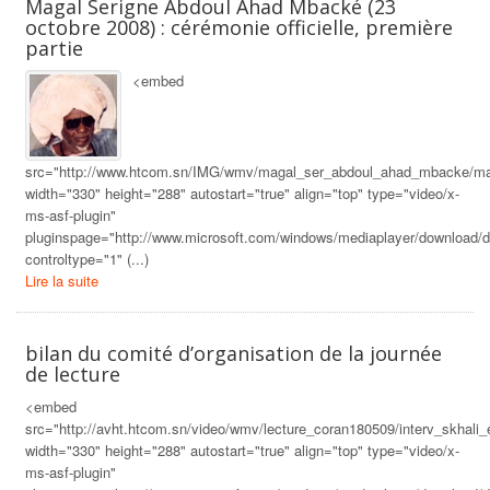
Magal Serigne Abdoul Ahad Mbacké (23
octobre 2008) : cérémonie officielle, première
partie
<embed
src="http://www.htcom.sn/IMG/wmv/magal_ser_abdoul_ahad_mbacke/m
width="330" height="288" autostart="true" align="top" type="video/x-
ms-asf-plugin"
pluginspage="http://www.microsoft.com/windows/mediaplayer/download/d
controltype="1" (...)
Lire la suite
bilan du comité d’organisation de la journée
de lecture
<embed
src="http://avht.htcom.sn/video/wmv/lecture_coran180509/interv_skhal
width="330" height="288" autostart="true" align="top" type="video/x-
ms-asf-plugin"