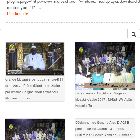
pluginspage="http://www.microsoft.com/windows/mediaplayer/download/d
controltype="1" (...)
Lire la suite
Grande Mosquée de Touba vendredi 31
mars 2017 : Prône (Khutba) en Arabe
par l’imame Serigne Mouhammadoul
Prestations de Qaçâides : Magal de
Mamoune Bousso
Mbacké Cadior 2017 : Midâdî Wa Aqlâmî
Kourel 1 Touba
Déclaration de Serigne Atou DIAGNE
portant sur les Grandes Journées
Culturelles " Cheikh Ahmadou Bamba"