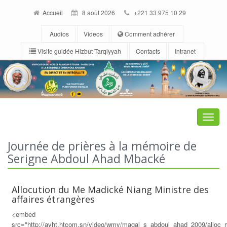
Accueil
8 août 2026
+221 33 975 10 29
Audios
Videos
Comment adhérer
Visite guidée Hizbut-Tarqiyyah
Contacts
Intranet
Toggle
naviga
Journée de prières à la mémoire de
Serigne Abdoul Ahad Mbacké
Allocution du Me Madické Niang Ministre des
affaires étrangères
<embed
src="http://avht.htcom.sn/video/wmv/magal_s_abdoul_ahad_2009/alloc