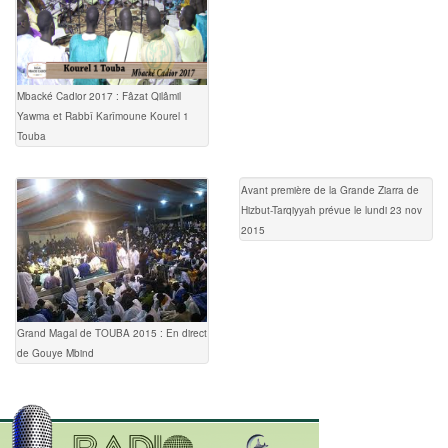
Mbacké Cadior 2017 : Fâzat Qilâmil
Yawma et Rabbî Karîmoune Kourel 1
Touba
Avant première de la Grande Ziarra de
Hizbut-Tarqiyyah prévue le lundi 23 nov
2015
Grand Magal de TOUBA 2015 : En direct
de Gouye Mbind