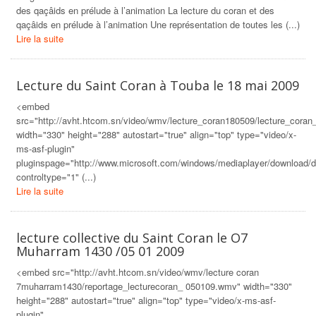
des qaçâids en prélude à l’animation La lecture du coran et des
qaçâids en prélude à l’animation Une représentation de toutes les (...)
Lire la suite
Lecture du Saint Coran à Touba le 18 mai 2009
<embed
src="http://avht.htcom.sn/video/wmv/lecture_coran180509/lecture_cor
width="330" height="288" autostart="true" align="top" type="video/x-
ms-asf-plugin"
pluginspage="http://www.microsoft.com/windows/mediaplayer/download/d
controltype="1" (...)
Lire la suite
lecture collective du Saint Coran le O7
Muharram 1430 /05 01 2009
<embed src="http://avht.htcom.sn/video/wmv/lecture coran
7muharram1430/reportage_lecturecoran_ 050109.wmv" width="330"
height="288" autostart="true" align="top" type="video/x-ms-asf-
plugin"