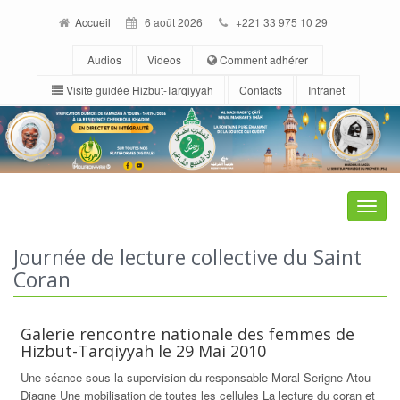
Accueil
6 août 2026
+221 33 975 10 29
Audios
Videos
Comment adhérer
Visite guidée Hizbut-Tarqiyyah
Contacts
Intranet
Toggle
naviga
Journée de lecture collective du Saint
Coran
Galerie rencontre nationale des femmes de
Hizbut-Tarqiyyah le 29 Mai 2010
Une séance sous la supervision du responsable Moral Serigne Atou
Diagne Une mobilisation de toutes les cellules La lecture du coran et