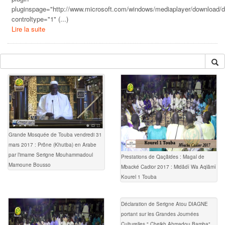
pluginspage="http://www.microsoft.com/windows/mediaplayer/download/d
controltype="1" (...)
Lire la suite
Grande Mosquée de Touba vendredi 31
mars 2017 : Prône (Khutba) en Arabe
par l’imame Serigne Mouhammadoul
Prestations de Qaçâides : Magal de
Mamoune Bousso
Mbacké Cadior 2017 : Midâdî Wa Aqlâmî
Kourel 1 Touba
Déclaration de Serigne Atou DIAGNE
portant sur les Grandes Journées
Culturelles " Cheikh Ahmadou Bamba"