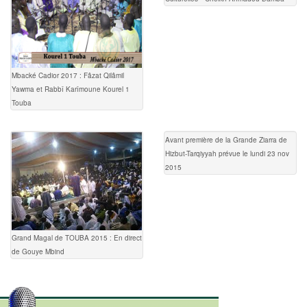
Mbacké Cadior 2017 : Fâzat Qilâmil
Yawma et Rabbî Karîmoune Kourel 1
Touba
Avant première de la Grande Ziarra de
Hizbut-Tarqiyyah prévue le lundi 23 nov
2015
Grand Magal de TOUBA 2015 : En direct
de Gouye Mbind