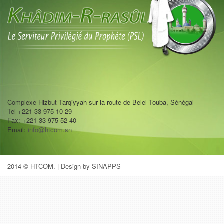
Complexe Hizbut Tarqiyyah sur la route de Belel Touba, Sénégal
Tel +221 33 975 10 29
Fax: +221 33 975 52 40
Email:
info@htcom.sn
2014 © HTCOM.
| Design by SINAPPS