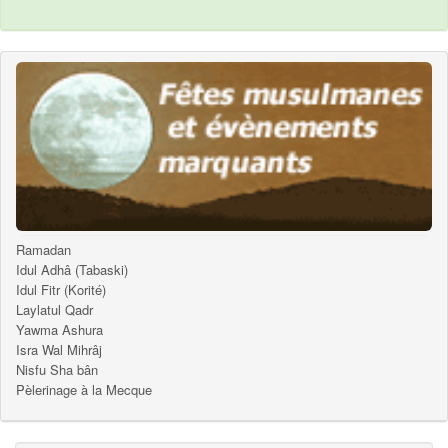
Ramadan
Idul Adhâ (Tabaski)
Idul Fitr (Korité)
Laylatul Qadr
Yawma Ashura
Isra Wal Mihrâj
Nisfu Sha bân
Pèlerinage à la Mecque