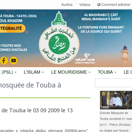
Audios
Videos
Comment adhérer
 (PSL)
L'ISLAM
LE MOURIDISME
TOUBA
LE
 mosquée de Touba à
de Touba le 03 09 2009 le 13
Grande Mosquée de
Touba vendredi 31 mar
2017 : Prône (Khutba)
us_ramadan_s_mbacke_abdou_rahmane_030909.wmv"
en Arabe par l’imame