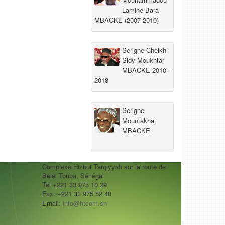
Lamine Bara
MBACKE (2007 2010)
Serigne Cheikh
Sidy Moukhtar
MBACKE 2010 -
2018
Serigne
Mountakha
MBACKE
Complexe Hizbut Tarqiyyah sur la route de
Belel Touba, Sénégal
Tel +221 33 975 10 29
Fax: +221 33 975 52 40
Email:
info@htcom.sn