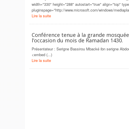
width="330" height="288" autostart="true" align="top" typ
pluginspage="http://www.microsoft.com/windows/mediaplaye
Lire la suite
Conférence tenue à la grande mosquée 
l’occasion du mois de Ramadan 1430.
Présentateur : Serigne Bassirou Mbacké ibn serigne Abdo
<embed (...)
Lire la suite