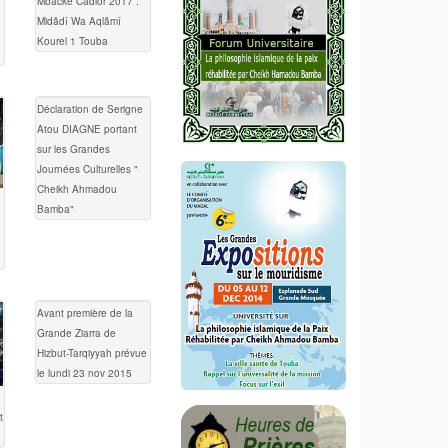
Mbacké Cadior 2017 :
Midâdî Wa Aqlâmî
Kourel 1 Touba
Déclaration de Serigne
Atou DIAGNE portant
sur les Grandes
Journées Culturelles "
Cheikh Ahmadou
Bamba"
Avant première de la
Grande Ziarra de
Hizbut-Tarqiyyah prévue
le lundi 23 nov 2015
t