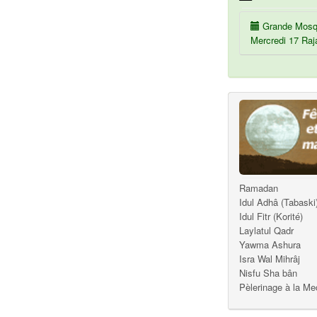
Grande Mosq
Mercredi 17 Raj
Ramadan
Idul Adhâ (Tabaski
Idul Fitr (Korité)
Laylatul Qadr
Yawma Ashura
Isra Wal Mihrâj
Nisfu Sha bân
Pèlerinage à la M