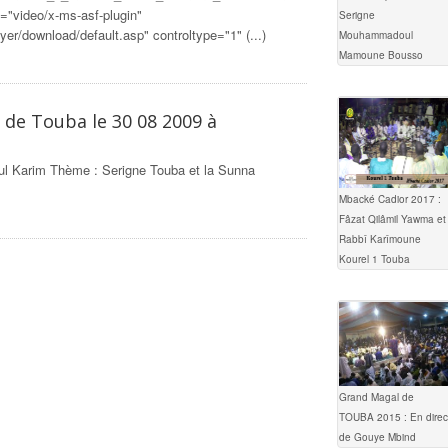
e="video/x-ms-asf-plugin"
Serigne
r/download/default.asp" controltype="1" (...)
Mouhammadoul
Mamoune Bousso
de Touba le 30 08 2009 à
ul Karim Thème : Serigne Touba et la Sunna
Mbacké Cadior 2017 :
Fâzat Qilâmil Yawma et
Rabbî Karîmoune
Kourel 1 Touba
Grand Magal de
TOUBA 2015 : En direc
de Gouye Mbind