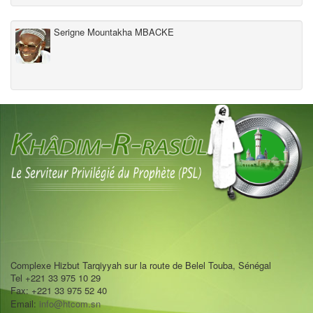
Serigne Mountakha MBACKE
Complexe Hizbut Tarqiyyah sur la route de Belel Touba, Sénégal
Tel +221 33 975 10 29
Fax: +221 33 975 52 40
Email:
info@htcom.sn