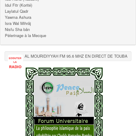
Idul Fitr (Korité)
Laylatul Qadr
Yawma Ashura
Isra Wal Mihrâj
Nisfu Sha bân
Pèlerinage à la Mecque
AL MOURIDIYYAH FM 95.6 MHZ EN DIRECT DE TOUBA