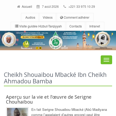
Accueil
7 août 2026
+221 33 975 10 29
Audios
Videos
Comment adhérer
Visite guidée Hizbut-Tarqiyyah
Contacts
Intranet
Toggle
naviga
Cheikh Shouaibou Mbacké Ibn Cheikh
Ahmadou Bamba
Aperçu sur la vie et l’œuvre de Serigne
Chouhaïbou
En fait Serigne Shouaibou Mbacké (Abû Madiyana
comme l’appelaient d’autres encore) peut être