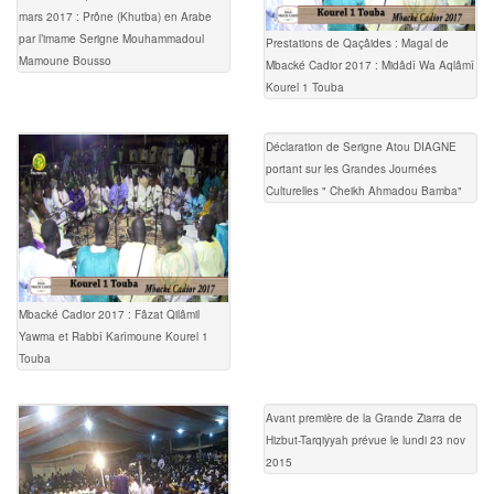
mars 2017 : Prône (Khutba) en Arabe
par l’imame Serigne Mouhammadoul
Prestations de Qaçâides : Magal de
Mamoune Bousso
Mbacké Cadior 2017 : Midâdî Wa Aqlâmî
Kourel 1 Touba
Déclaration de Serigne Atou DIAGNE
portant sur les Grandes Journées
Culturelles " Cheikh Ahmadou Bamba"
Mbacké Cadior 2017 : Fâzat Qilâmil
Yawma et Rabbî Karîmoune Kourel 1
Touba
Avant première de la Grande Ziarra de
Hizbut-Tarqiyyah prévue le lundi 23 nov
2015