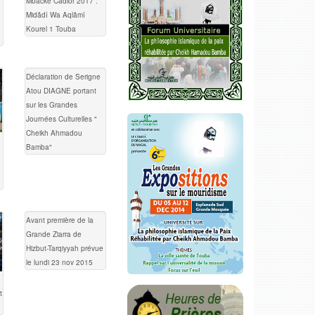
Mbacké Cadior 2017 :
Midâdî Wa Aqlâmî
Kourel 1 Touba
Déclaration de Serigne
Atou DIAGNE portant
sur les Grandes
Journées Culturelles "
Cheikh Ahmadou
Bamba"
Avant première de la
Grande Ziarra de
Hizbut-Tarqiyyah prévue
le lundi 23 nov 2015
t