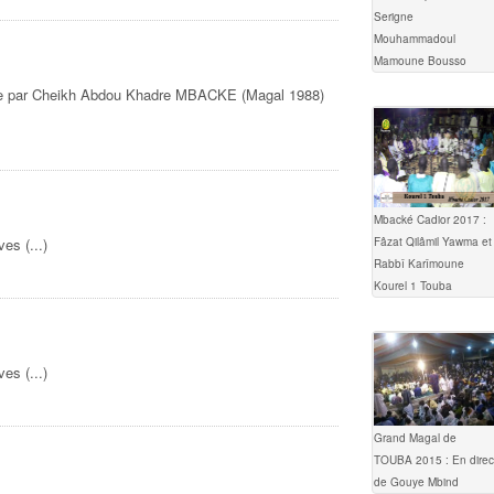
Serigne
Mouhammadoul
Mamoune Bousso
gée par Cheikh Abdou Khadre MBACKE (Magal 1988)
Mbacké Cadior 2017 :
Fâzat Qilâmil Yawma et
es (...)
Rabbî Karîmoune
Kourel 1 Touba
es (...)
Grand Magal de
TOUBA 2015 : En direc
de Gouye Mbind