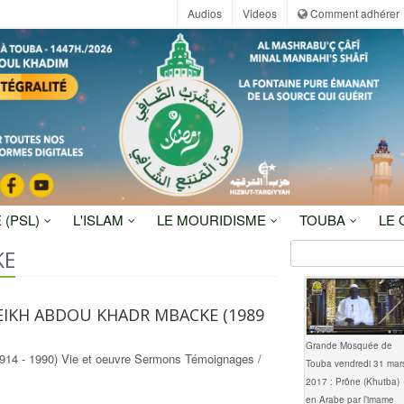
Audios
Videos
Comment adhérer
 (PSL)
L'ISLAM
LE MOURIDISME
TOUBA
LE
KE
CHEIKH ABDOU KHADR MBACKE (1989
Grande Mosquée de
- 1990) Vie et oeuvre Sermons Témoignages /
Touba vendredi 31 mar
2017 : Prône (Khutba)
en Arabe par l’imame