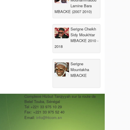
Lamine Bara
MBACKE (2007 2010)
Serigne Cheikh
Sidy Moukhtar
MBACKE 2010 -
2018
Serigne
Mountakha
MBACKE
Complexe Hizbut Tarqiyyah sur la route de
Belel Touba, Sénégal
Tel +221 33 975 10 29
Fax: +221 33 975 52 40
Email:
info@htcom.sn