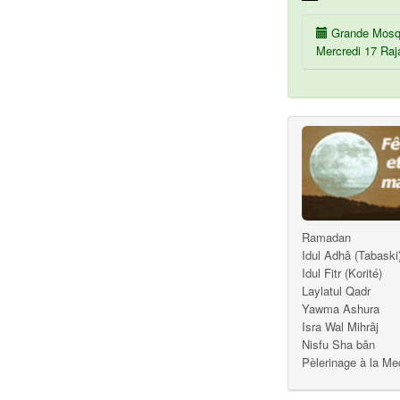
Grande Mosq
Mercredi 17 Raj
Ramadan
Idul Adhâ (Tabaski
Idul Fitr (Korité)
Laylatul Qadr
Yawma Ashura
Isra Wal Mihrâj
Nisfu Sha bân
Pèlerinage à la M