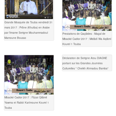
Grande Mosquée de Touba vendredi 31
mars 2017 : Prône (Khutba) en Arabe
par l’imame Serigne Mouhammadoul
Prestations de Qaçâides : Magal de
Mamoune Bousso
Mbacké Cadior 2017 : Midâdî Wa Aqlâmî
Kourel 1 Touba
Déclaration de Serigne Atou DIAGNE
portant sur les Grandes Journées
Culturelles " Cheikh Ahmadou Bamba"
Mbacké Cadior 2017 : Fâzat Qilâmil
Yawma et Rabbî Karîmoune Kourel 1
Touba