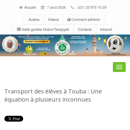
Accueil
7 août 2026
+221 33 975 10 29
Audios
Videos
Comment adhérer
Visite guidée Hizbut-Tarqiyyah
Contacts
Intranet
Toggle
naviga
Transport des élèves à Touba : Une
équation à plusieurs inconnues