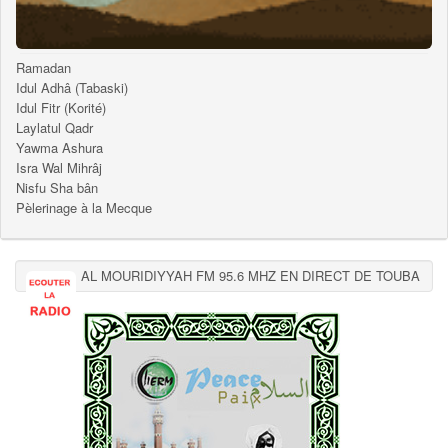
Ramadan
Idul Adhâ (Tabaski)
Idul Fitr (Korité)
Laylatul Qadr
Yawma Ashura
Isra Wal Mihrâj
Nisfu Sha bân
Pèlerinage à la Mecque
AL MOURIDIYYAH FM 95.6 MHZ EN DIRECT DE TOUBA