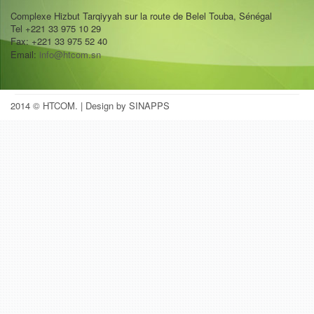
Complexe Hizbut Tarqiyyah sur la route de Belel Touba, Sénégal
Tel +221 33 975 10 29
Fax: +221 33 975 52 40
Email:
info@htcom.sn
2014 © HTCOM.
| Design by SINAPPS