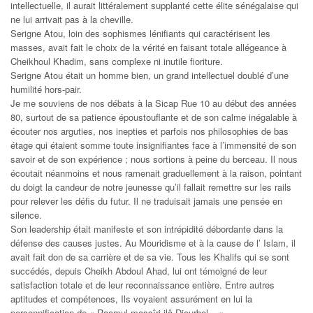
intellectuelle, il aurait littéralement supplanté cette élite sénégalaise qui
ne lui arrivait pas à la cheville.
Serigne Atou, loin des sophismes lénifiants qui caractérisent les
masses, avait fait le choix de la vérité en faisant totale allégeance à
Cheikhoul Khadim, sans complexe ni inutile fioriture.
Serigne Atou était un homme bien, un grand intellectuel doublé d’une
humilité hors-pair.
Je me souviens de nos débats à la Sicap Rue 10 au début des années
80, surtout de sa patience époustouflante et de son calme inégalable à
écouter nos arguties, nos inepties et parfois nos philosophies de bas
étage qui étaient somme toute insignifiantes face à l’immensité de son
savoir et de son expérience ; nous sortions à peine du berceau. Il nous
écoutait néanmoins et nous ramenait graduellement à la raison, pointant
du doigt la candeur de notre jeunesse qu’il fallait remettre sur les rails
pour relever les défis du futur. Il ne traduisait jamais une pensée en
silence.
Son leadership était manifeste et son intrépidité débordante dans la
défense des causes justes. Au Mouridisme et à la cause de l’ Islam, il
avait fait don de sa carrière et de sa vie. Tous les Khalifs qui se sont
succédés, depuis Cheikh Abdoul Ahad, lui ont témoigné de leur
satisfaction totale et de leur reconnaissance entière. Entre autres
aptitudes et compétences, Ils voyaient assurément en lui la
personnification de « Raamul massîri ilâ Diourbel... ».