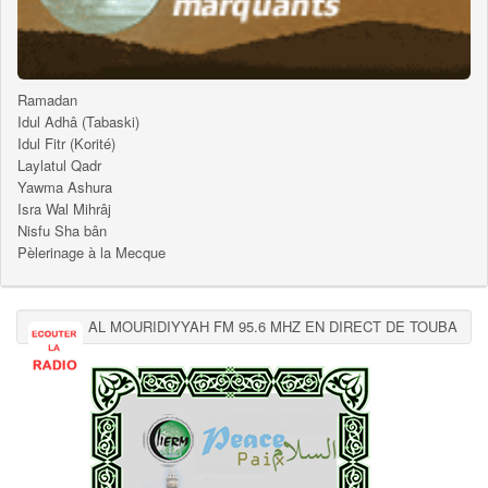
Ramadan
Idul Adhâ (Tabaski)
Idul Fitr (Korité)
Laylatul Qadr
Yawma Ashura
Isra Wal Mihrâj
Nisfu Sha bân
Pèlerinage à la Mecque
AL MOURIDIYYAH FM 95.6 MHZ EN DIRECT DE TOUBA