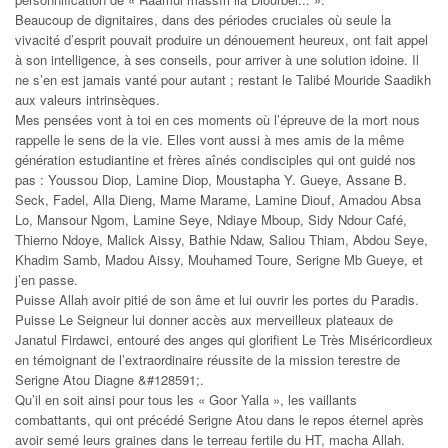
Beaucoup de dignitaires, dans des périodes cruciales où seule la
vivacité d’esprit pouvait produire un dénouement heureux, ont fait appel
à son intelligence, à ses conseils, pour arriver à une solution idoine. Il
ne s’en est jamais vanté pour autant ; restant le Talibé Mouride Saadikh
aux valeurs intrinsèques.
Mes pensées vont à toi en ces moments où l’épreuve de la mort nous
rappelle le sens de la vie. Elles vont aussi à mes amis de la même
génération estudiantine et frères aînés condisciples qui ont guidé nos
pas : Youssou Diop, Lamine Diop, Moustapha Y. Gueye, Assane B.
Seck, Fadel, Alla Dieng, Mame Marame, Lamine Diouf, Amadou Absa
Lo, Mansour Ngom, Lamine Seye, Ndiaye Mboup, Sidy Ndour Café,
Thierno Ndoye, Malick Aissy, Bathie Ndaw, Saliou Thiam, Abdou Seye,
Khadim Samb, Madou Aissy, Mouhamed Toure, Serigne Mb Gueye, et
j’en passe.
Puisse Allah avoir pitié de son âme et lui ouvrir les portes du Paradis.
Puisse Le Seigneur lui donner accès aux merveilleux plateaux de
Janatul Firdawci, entouré des anges qui glorifient Le Très Miséricordieux
en témoignant de l’extraordinaire réussite de la mission terestre de
Serigne Atou Diagne &#128591;.
Qu’il en soit ainsi pour tous les « Goor Yalla », les vaillants
combattants, qui ont précédé Serigne Atou dans le repos éternel après
avoir semé leurs graines dans le terreau fertile du HT, macha Allah.