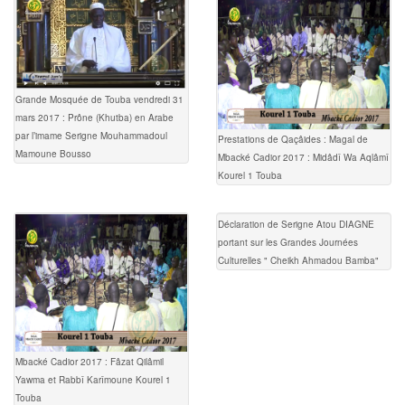
Grande Mosquée de Touba vendredi 31
mars 2017 : Prône (Khutba) en Arabe
par l’imame Serigne Mouhammadoul
Prestations de Qaçâides : Magal de
Mamoune Bousso
Mbacké Cadior 2017 : Midâdî Wa Aqlâmî
Kourel 1 Touba
Déclaration de Serigne Atou DIAGNE
portant sur les Grandes Journées
Culturelles " Cheikh Ahmadou Bamba"
Mbacké Cadior 2017 : Fâzat Qilâmil
Yawma et Rabbî Karîmoune Kourel 1
Touba