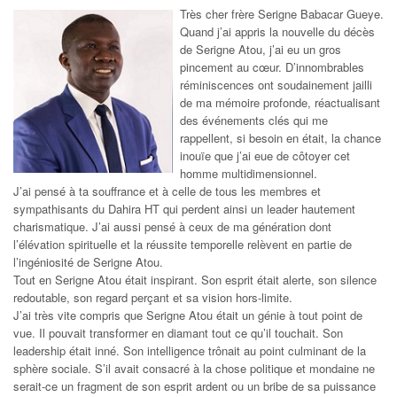
Très cher frère Serigne Babacar Gueye.
Quand j’ai appris la nouvelle du décès
de Serigne Atou, j’ai eu un gros
pincement au cœur. D’innombrables
réminiscences ont soudainement jailli
de ma mémoire profonde, réactualisant
des événements clés qui me
rappellent, si besoin en était, la chance
inouïe que j’ai eue de côtoyer cet
homme multidimensionnel.
J’ai pensé à ta souffrance et à celle de tous les membres et
sympathisants du Dahira HT qui perdent ainsi un leader hautement
charismatique. J’ai aussi pensé à ceux de ma génération dont
l’élévation spirituelle et la réussite temporelle relèvent en partie de
l’ingéniosité de Serigne Atou.
Tout en Serigne Atou était inspirant. Son esprit était alerte, son silence
redoutable, son regard perçant et sa vision hors-limite.
J’ai très vite compris que Serigne Atou était un génie à tout point de
vue. Il pouvait transformer en diamant tout ce qu’il touchait. Son
leadership était inné. Son intelligence trônait au point culminant de la
sphère sociale. S’il avait consacré à la chose politique et mondaine ne
serait-ce un fragment de son esprit ardent ou un bribe de sa puissance