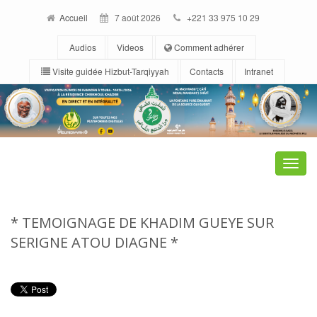
Accueil
7 août 2026
+221 33 975 10 29
Audios
Videos
Comment adhérer
Visite guidée Hizbut-Tarqiyyah
Contacts
Intranet
Toggle
naviga
* TEMOIGNAGE DE KHADIM GUEYE SUR
SERIGNE ATOU DIAGNE *