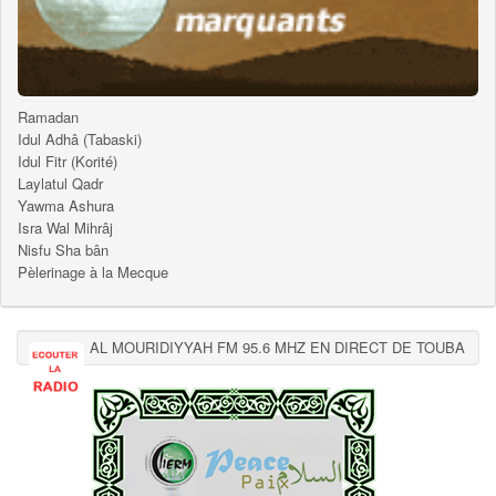
Ramadan
Idul Adhâ (Tabaski)
Idul Fitr (Korité)
Laylatul Qadr
Yawma Ashura
Isra Wal Mihrâj
Nisfu Sha bân
Pèlerinage à la Mecque
AL MOURIDIYYAH FM 95.6 MHZ EN DIRECT DE TOUBA