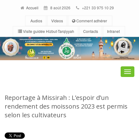
Accueil
8 août 2026
+221 33 975 10 29
Audios
Videos
Comment adhérer
Visite guidée Hizbut-Tarqiyyah
Contacts
Intranet
Toggle
naviga
Reportage à Missirah : L’espoir d’un
rendement des moissons 2023 est permis
selon les cultivateurs