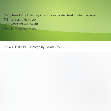
Complexe Hizbut Tarqiyyah sur la route de Belel Touba, Sénégal
Tel +221 33 975 10 29
Fax: +221 33 975 52 40
Email:
info@htcom.sn
2014 © HTCOM.
| Design by SINAPPS