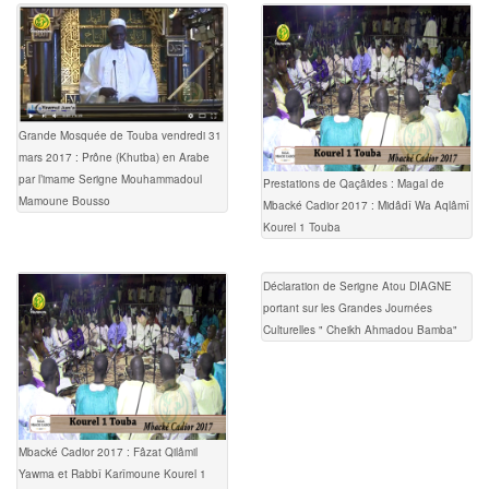
Grande Mosquée de Touba vendredi 31
mars 2017 : Prône (Khutba) en Arabe
par l’imame Serigne Mouhammadoul
Prestations de Qaçâides : Magal de
Mamoune Bousso
Mbacké Cadior 2017 : Midâdî Wa Aqlâmî
Kourel 1 Touba
Déclaration de Serigne Atou DIAGNE
portant sur les Grandes Journées
Culturelles " Cheikh Ahmadou Bamba"
Mbacké Cadior 2017 : Fâzat Qilâmil
Yawma et Rabbî Karîmoune Kourel 1