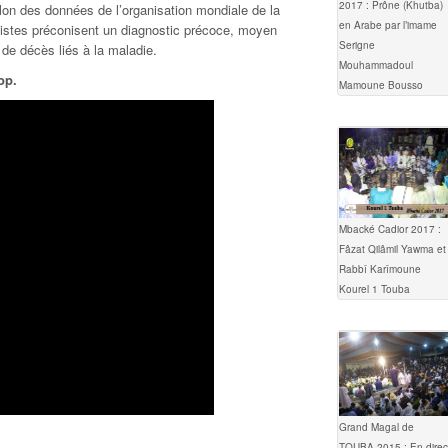
2017 : Prône (Khutba)
on des données de l’organisation mondiale de la
en Arabe par l’imame
listes préconisent un diagnostic précoce, moyen
Serigne
 de décès liés à la maladie.
Mouhammadoul
op.
Mamoune Bousso
Mbacké Cadior 2017 :
Fâzat Qilâmil Yawma et
Rabbî Karîmoune
Kourel 1 Touba
Grand Magal de
TOUBA 2015 : En direc