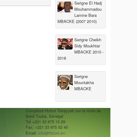
Serigne El Hadj
Mouhammadou
Lamine Bara
MBACKE (2007 2010)
Serigne Cheikh
Sidy Moukhtar
MBACKE 2010 -
2018
Serigne
Mountakha
MBACKE
Complexe Hizbut Tarqiyyah sur la route de
Belel Touba, Sénégal
Tel +221 33 975 10 29
Fax: +221 33 975 52 40
Email:
info@htcom.sn