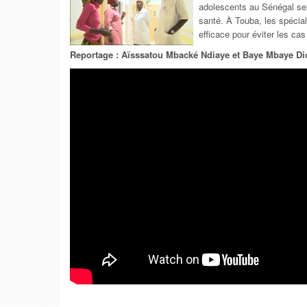
adolescents au Sénégal sel
santé. À Touba, les spécia
efficace pour éviter les cas
Reportage : Aïsssatou Mbacké Ndiaye et Baye Mbaye Di