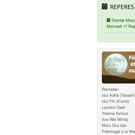
REPERES
Grande Mosq
Mercredi 17 Raj
Ramadan
Idul Adhâ (Tabaski
Idul Fitr (Korité)
Laylatul Qadr
Yawma Ashura
Isra Wal Mihrâj
Nisfu Sha bân
Pèlerinage à la M