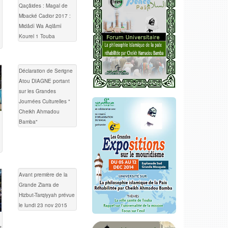
Qaçâides : Magal de
Mbacké Cadior 2017 :
Midâdî Wa Aqlâmî
Kourel 1 Touba
Déclaration de Serigne
Atou DIAGNE portant
sur les Grandes
Journées Culturelles "
Cheikh Ahmadou
Bamba"
Avant première de la
Grande Ziarra de
Hizbut-Tarqiyyah prévue
le lundi 23 nov 2015
t