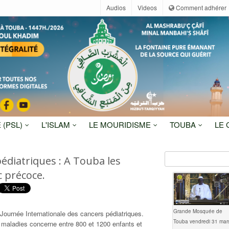
Audios
Videos
Comment adhérer
 (PSL)
L'ISLAM
LE MOURIDISME
TOUBA
LE
édiatriques : A Touba les
c précoce.
Grande Mosquée de
a Journée Internationale des cancers pédiatriques.
Touba vendredi 31 mar
a maladies concerne entre 800 et 1200 enfants et