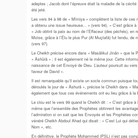
adeptes ; Jacob dont l’épreuve était la maladie de la cécité 
été jeté.
Les vers 94 à 98 de « Mîmiya » complètent la liste de ces m
a obtenu une issue heureuse... » (vers 94). « C’est grâce à L
« Job obtint la paix au nom de l’Effaceur (des péchés), en 
Moïse, grâce à l’Élu le plus Pur (Al Muçtafâ) fut fendu, de 
(vers 97).
Le Cheikh précise encore dans « Masâlikul Jinân » que le Pr
« Âshûrâ » ; il est également né le même jour. Cette informa
naissance de cet Envoyé de Dieu. L’auteur poursuit au vers 
faveur de David ».
Il est remarquable qu’il existe un socle commun puisque t
déroulés le jour de « Âshurâ », précise le Cheikh dans « Ma
également que tous ces événements ont eu lieu grâce à la 
Le clou est le vers 99 quand le Cheikh dit : « C’est grâce à
même que l’ensemble des Prophètes obtinrent les avantages.
l’admiration si on sait que les Envoyés et les Prophètes co
vénéré Cheikh Abdoul Ahad qui disait : « C’est Lui qui détie
Nom », etc.
En définitive, le Prophète Mohammed (PSL) n’est pas compara