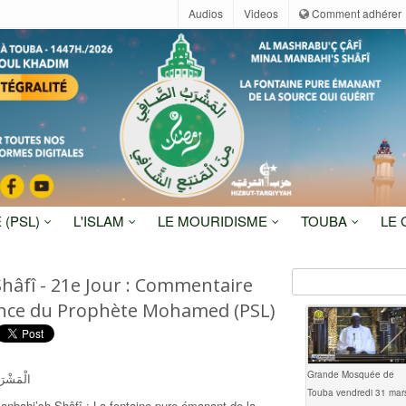
Audios
Videos
Comment adhérer
 (PSL)
L'ISLAM
LE MOURIDISME
TOUBA
LE
Shâfî - 21e Jour : Commentaire
ence du Prophète Mohamed (PSL)
Grande Mosquée de
الْمَشْرَ
Touba vendredi 31 mar
anbahi’sh Shâfî : La fontaine pure émanant de la