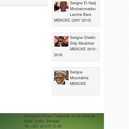
Serigne El Hadj
Mouhammadou
Lamine Bara
MBACKE (2007 2010)
Serigne Cheikh
Sidy Moukhtar
MBACKE 2010 -
2018
Serigne
Mountakha
MBACKE
Complexe Hizbut Tarqiyyah sur la route de
Belel Touba, Sénégal
Tel +221 33 975 10 29