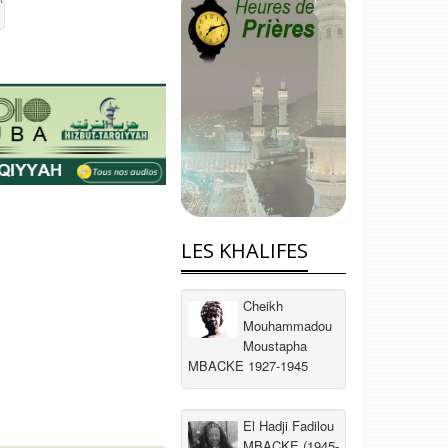
LES KHALIFES
Cheikh
Mouhammadou
Moustapha
MBACKE 1927-1945
El Hadji Fadilou
MBACKE (1945-