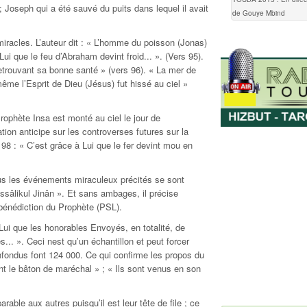
; Joseph qui a été sauvé du puits dans lequel il avait
de Gouye Mbind
iracles. L’auteur dit : « L’homme du poisson (Jonas)
ui que le feu d’Abraham devint froid... ». (Vers 95).
retrouvant sa bonne santé » (vers 96). « La mer de
même l’Esprit de Dieu (Jésus) fut hissé au ciel »
ophète Insa est monté au ciel le jour de
tion anticipe sur les controverses futures sur la
98 : « C’est grâce à Lui que le fer devint mou en
ous les événements miraculeux précités se sont
ssâlikul Jinân ». Et sans ambages, il précise
bénédiction du Prophète (PSL).
 Lui que les honorables Envoyés, en totalité, de
.. ». Ceci nest qu’un échantillon et peut forcer
nfondus font 124 000. Ce qui confirme les propos du
nt le bâton de maréchal » ; « Ils sont venus en son
ble aux autres puisqu’il est leur tête de file ; ce