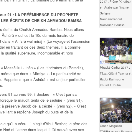
2017 : Prône (Khutba)
en Arabe par l’imame
Serigne
Jour 21 : LA PRÉÉMINENCE DU PROPHÈTE
Mouhammadoul
 LES ÉCRITS DE CHEIKH AHMADOU BAMBA
Mamoune Bousso
les écrits de Cheikh Ahmadou Bamba. Nous allons
« Âshûrâ » qui est le 10e du mois lunaire de
ans « Al isrâ wal mirâj » (Le voyage et l’ascension
iel en traitant de ces deux thèmes. Il a comme
 la qualité supérieure, incomparable et hors
« Massâlikul Jinân » (Les itinéraires du Paradis),
Mbacké Cadior 2017 :
 même que dans « Mîmiya ». La particularité se
Fâzat Qilâmil Yawma et
. Rappelons que « Âshûrâ » est un jour particulier
Rabbî Karîmoune
s.
Kourel 1 Touba
ers 91 au vers 99, il déclare : « C’est par sa
orsque le maudit tenta de le séduire » (vers 91).
 préservé Jacob de la cécité » (vers 92). « C’est
veillant a repêché Joseph du puits et de la
e qu’il a vécu : il s’agit d’Abul Bashar, le père des
Grand Magal de
e Noé et l’arche dans lequel il fût sauvé avec ses
TOUBA 2015 : En direc