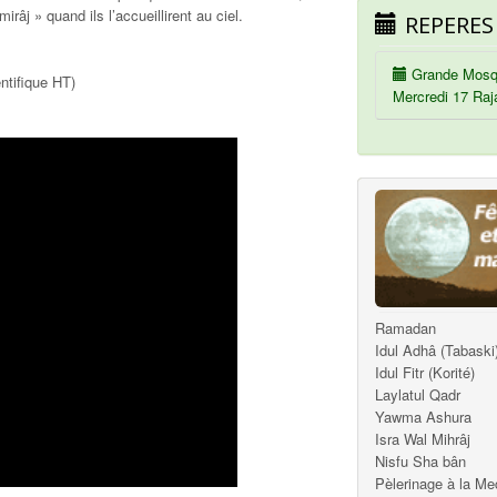
irâj » quand ils l’accueillirent au ciel.
REPERES
Grande Mosq
tifique HT)
Mercredi 17 Raj
Ramadan
Idul Adhâ (Tabaski
Idul Fitr (Korité)
Laylatul Qadr
Yawma Ashura
Isra Wal Mihrâj
Nisfu Sha bân
Pèlerinage à la M