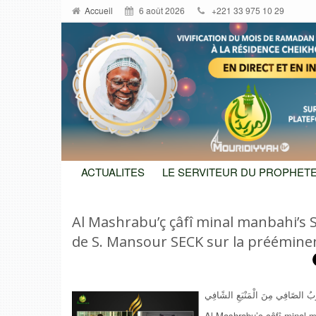
Accueil
6 août 2026
+221 33 975 10 29
ACTUALITES
LE SERVITEUR DU PROPHETE
Al Mashrabu’ç çâfî minal manbahi’s 
de S. Mansour SECK sur la préémin
بُ الصًافِي مِنَ الْمَنْبَعِ الشًافِي
Al Mashrabu’ç çâfî minal m