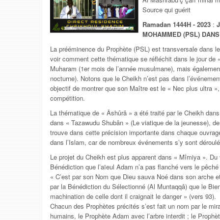
Source qui guérit
Ramadan 1444H - 2023
:
MOHAMMED (PSL) DANS
La prééminence du Prophète (PSL) est transversale dans 
voir comment cette thématique se réfléchit dans le jour de 
Muharam (1er mois de l’année musulmane), mais également d
nocturne). Notons que le Cheikh n’est pas dans l’événement
objectif de montrer que son Maître est le « Nec plus ultra »,
compétition.
La thématique de « Âshûrâ » a été traité par le Cheikh dans 
dans « Tazawudu Shubân » (Le viatique de la jeunesse), de
trouve dans cette précision importante dans chaque ouvrage
dans l’Islam, car de nombreux événements s’y sont déroulé
Le projet du Cheikh est plus apparent dans « Mîmiya ». Du v
Bénédiction que l’aïeul Adam n’a pas flanché vers le pêché l
« C’est par son Nom que Dieu sauva Noé dans son arche et à
par la Bénédiction du Sélectionné (Al Muntaqqâ) que le Bien
machination de celle dont il craignait le danger » (vers 93).
Chacun des Prophètes précités s’est fait un nom par le miracl
humains, le Prophète Adam avec l’arbre interdit ; le Prophèt