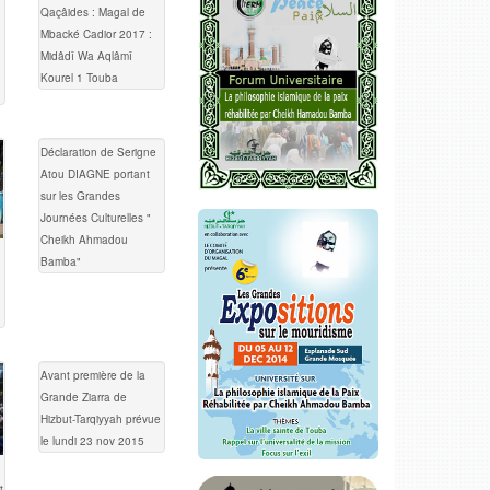
Qaçâides : Magal de
Mbacké Cadior 2017 :
Midâdî Wa Aqlâmî
Kourel 1 Touba
Déclaration de Serigne
Atou DIAGNE portant
sur les Grandes
Journées Culturelles "
Cheikh Ahmadou
Bamba"
Avant première de la
Grande Ziarra de
Hizbut-Tarqiyyah prévue
le lundi 23 nov 2015
t