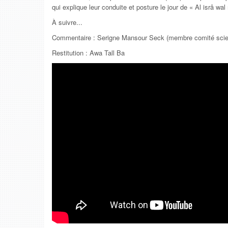
qui explique leur conduite et posture le jour de « Al isrâ wal m
À suivre...
Commentaire : Serigne Mansour Seck (membre comité scien
Restitution : Awa Tall Ba